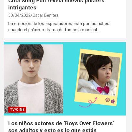
Choi Sung Eun revela nuevos pósters
intrigantes
30/04/2022
Oscar Benitez
La emoción de los espectadores está por las nubes
cuando el próximo drama de fantasía musical…
TV/CINE
Los niños actores de ‘Boys Over Flowers’
son adultos y esto es lo que están