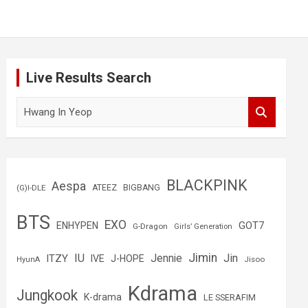
Live Results Search
B
u
s
c
a
r
BLACKPINK
Aespa
(G)I-DLE
ATEEZ
BIGBANG
BTS
EXO
GOT7
ENHYPEN
G-Dragon
Girls’ Generation
Jimin
IU
Jin
ITZY
Jennie
IVE
J-HOPE
Jisoo
HyunA
Kdrama
Jungkook
K-drama
LE SSERAFIM