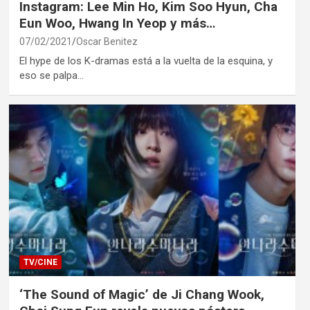
Instagram: Lee Min Ho, Kim Soo Hyun, Cha
Eun Woo, Hwang In Yeop y más…
07/02/2021
Oscar Benitez
El hype de los K-dramas está a la vuelta de la esquina, y
eso se palpa…
TV/CINE
‘The Sound of Magic’ de Ji Chang Wook,