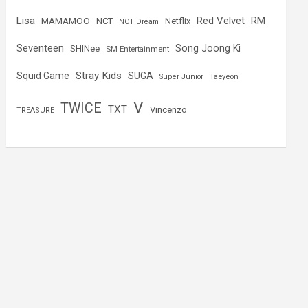
Lisa
Red Velvet
RM
MAMAMOO
NCT
Netflix
NCT Dream
Seventeen
Song Joong Ki
SHINee
SM Entertainment
Stray Kids
Squid Game
SUGA
Super Junior
Taeyeon
V
TWICE
TXT
Vincenzo
TREASURE