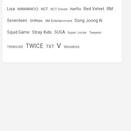
Lisa
Red Velvet
RM
MAMAMOO
NCT
Netflix
NCT Dream
Seventeen
Song Joong Ki
SHINee
SM Entertainment
Stray Kids
Squid Game
SUGA
Super Junior
Taeyeon
V
TWICE
TXT
Vincenzo
TREASURE