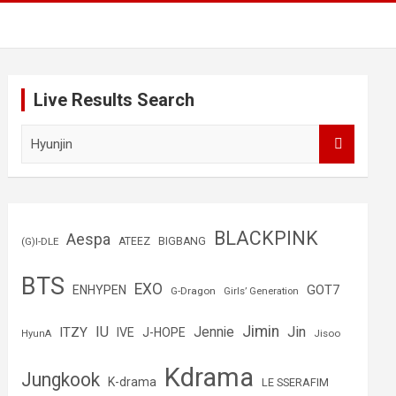
Live Results Search
B
u
s
c
a
r
BLACKPINK
Aespa
(G)I-DLE
ATEEZ
BIGBANG
BTS
EXO
GOT7
ENHYPEN
G-Dragon
Girls’ Generation
Jimin
IU
Jin
ITZY
Jennie
IVE
J-HOPE
Jisoo
HyunA
Kdrama
Jungkook
K-drama
LE SSERAFIM