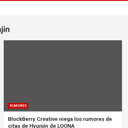
jin
RUMORES
BlockBerry Creative niega los rumores de
citas de Hyunjin de LOONA