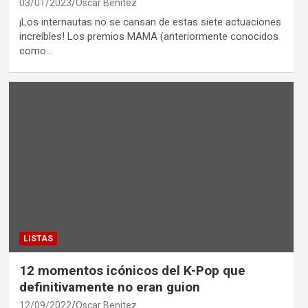
03/01/2023
Oscar Benitez
¡Los internautas no se cansan de estas siete actuaciones
increíbles! Los premios MAMA (anteriormente conocidos
como…
LISTAS
12 momentos icónicos del K-Pop que
definitivamente no eran guion
12/09/2022
Oscar Benitez