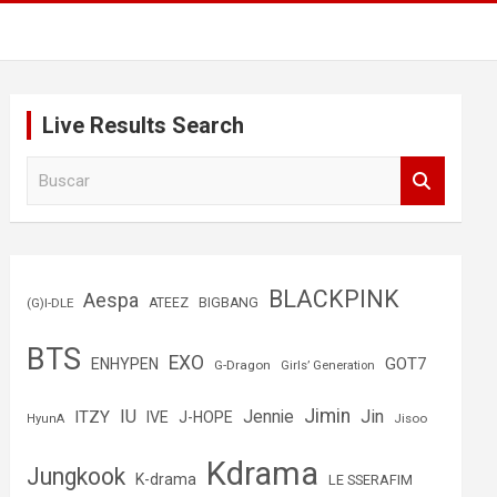
Live Results Search
B
u
s
c
a
r
BLACKPINK
Aespa
(G)I-DLE
ATEEZ
BIGBANG
BTS
EXO
GOT7
ENHYPEN
G-Dragon
Girls’ Generation
Jimin
IU
Jin
ITZY
Jennie
IVE
J-HOPE
Jisoo
HyunA
Kdrama
Jungkook
K-drama
LE SSERAFIM