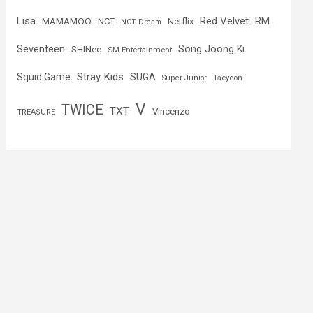
Lisa
Red Velvet
RM
MAMAMOO
NCT
Netflix
NCT Dream
Seventeen
Song Joong Ki
SHINee
SM Entertainment
Stray Kids
Squid Game
SUGA
Super Junior
Taeyeon
V
TWICE
TXT
Vincenzo
TREASURE