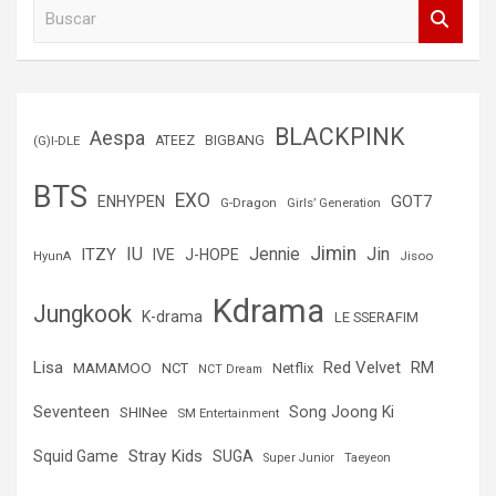
B
u
s
c
a
r
BLACKPINK
Aespa
(G)I-DLE
ATEEZ
BIGBANG
BTS
EXO
GOT7
ENHYPEN
G-Dragon
Girls’ Generation
Jimin
IU
Jin
ITZY
Jennie
IVE
J-HOPE
Jisoo
HyunA
Kdrama
Jungkook
K-drama
LE SSERAFIM
Lisa
Red Velvet
RM
MAMAMOO
NCT
Netflix
NCT Dream
Seventeen
Song Joong Ki
SHINee
SM Entertainment
Stray Kids
Squid Game
SUGA
Super Junior
Taeyeon