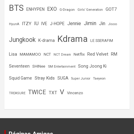
BTS
EXO
GOT7
ENHYPEN
G-Dragon
Girls’ Generation
Jimin
IU
Jin
ITZY
Jennie
IVE
J-HOPE
Jisoo
HyunA
Kdrama
Jungkook
K-drama
LE SSERAFIM
Lisa
Red Velvet
RM
MAMAMOO
NCT
Netflix
NCT Dream
Seventeen
Song Joong Ki
SHINee
SM Entertainment
Stray Kids
Squid Game
SUGA
Super Junior
Taeyeon
V
TWICE
TXT
Vincenzo
TREASURE
Páginas Amigas