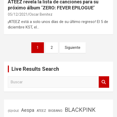
ATEEZ revela la lista de canciones para su
próximo álbum ‘ZERO: FEVER EPILOGUE’
05/12/2021
Oscar Benitez
¡ATEEZ está a solo unos días de su último regreso! El 5 de
diciembre KST, el…
Paginación
1
2
Siguiente
de
entradas
Live Results Search
B
u
s
c
a
r
BLACKPINK
Aespa
(G)I-DLE
ATEEZ
BIGBANG