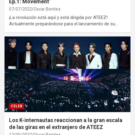
Ep.1: Movement’
07/07/2022
Oscar Benitez
¡La revolución está aquí y está dirigida por ATEEZ!
Actualmente preparándose para el lanzamiento de su…
CELEB
Los K-internautas reaccionan a la gran escala
de las giras en el extranjero de ATEEZ
12/05/2022
Oscar Benitez