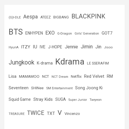
c
a
r
BLACKPINK
Aespa
(G)I-DLE
ATEEZ
BIGBANG
BTS
EXO
GOT7
ENHYPEN
G-Dragon
Girls’ Generation
Jimin
IU
Jin
ITZY
Jennie
IVE
J-HOPE
Jisoo
HyunA
Kdrama
Jungkook
K-drama
LE SSERAFIM
Lisa
Red Velvet
RM
MAMAMOO
NCT
Netflix
NCT Dream
Seventeen
Song Joong Ki
SHINee
SM Entertainment
Stray Kids
Squid Game
SUGA
Super Junior
Taeyeon
V
TWICE
TXT
Vincenzo
TREASURE