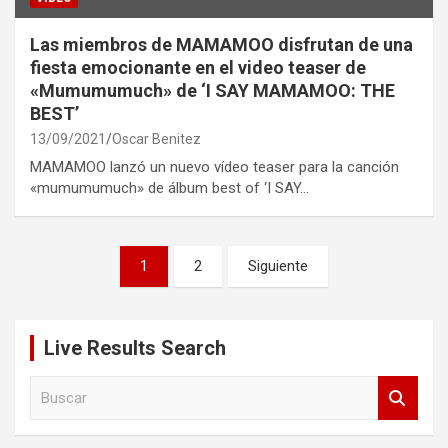
Las miembros de MAMAMOO disfrutan de una
fiesta emocionante en el video teaser de
«Mumumumuch» de ‘I SAY MAMAMOO: THE
BEST’
13/09/2021
Oscar Benitez
MAMAMOO lanzó un nuevo vídeo teaser para la canción
«mumumumuch» de álbum best of ‘I SAY…
Paginación
1
2
Siguiente
de
entradas
Live Results Search
B
u
s