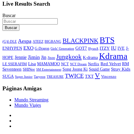
Live Results Search
Buscar
Buscar
BTS
BLACKPINK
Aespa
ATEEZ
BIGBANG
(G)I-DLE
EXO
IU
ITZY
ENHYPEN
GOT7
IVE
J-
G-Dragon
Girls’ Generation
HyunA
Kdrama
Jungkook
Jimin
Jin
Jennie
HOPE
K-drama
Jisoo
Lisa
Red Velvet
RM
MAMAMOO
NCT
LE SSERAFIM
Netflix
NCT Dream
Stray Kids
Seventeen
Song Joong Ki
SHINee
Squid Game
SM Entertainment
V
TWICE
TXT
SUGA
Vincenzo
Super Junior
Taeyeon
TREASURE
Páginas Amigas
Mundo Streaming
Mundo Viajes