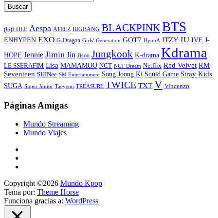
Buscar
BTS
BLACKPINK
Aespa
ATEEZ
BIGBANG
(G)I-DLE
EXO
IU
ITZY
ENHYPEN
GOT7
IVE
J-
G-Dragon
Girls’ Generation
HyunA
Kdrama
Jungkook
Jimin
Jin
Jennie
HOPE
K-drama
Jisoo
Lisa
Red Velvet
RM
MAMAMOO
NCT
LE SSERAFIM
Netflix
NCT Dream
Stray Kids
Seventeen
Song Joong Ki
SHINee
Squid Game
SM Entertainment
V
TWICE
TXT
SUGA
Vincenzo
Super Junior
Taeyeon
TREASURE
Páginas Amigas
Mundo Streaming
Mundo Viajes
Copyright ©2026
Mundo Kpop
Tema por:
Theme Horse
Funciona gracias a:
WordPress