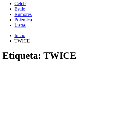
Celeb
Estilo
Rumores
Polémica
Listas
Inicio
TWICE
Etiqueta:
TWICE