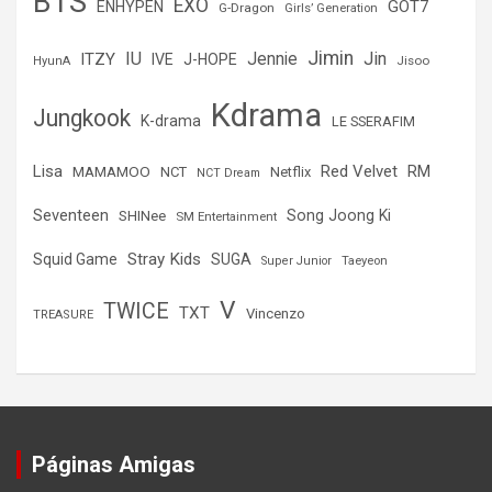
BTS
EXO
GOT7
ENHYPEN
G-Dragon
Girls’ Generation
Jimin
IU
Jin
ITZY
Jennie
IVE
J-HOPE
Jisoo
HyunA
Kdrama
Jungkook
K-drama
LE SSERAFIM
Lisa
Red Velvet
RM
MAMAMOO
NCT
Netflix
NCT Dream
Seventeen
Song Joong Ki
SHINee
SM Entertainment
Stray Kids
Squid Game
SUGA
Super Junior
Taeyeon
V
TWICE
TXT
Vincenzo
TREASURE
Páginas Amigas