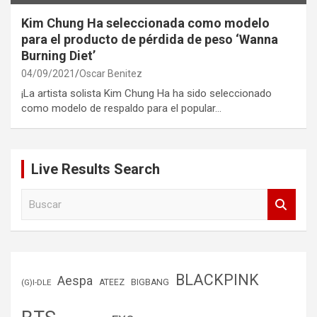
Kim Chung Ha seleccionada como modelo
para el producto de pérdida de peso ‘Wanna
Burning Diet’
04/09/2021
Oscar Benitez
¡La artista solista Kim Chung Ha ha sido seleccionado
como modelo de respaldo para el popular…
Live Results Search
B
u
s
c
a
r
BLACKPINK
Aespa
(G)I-DLE
ATEEZ
BIGBANG