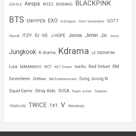
BLACKPINK
Aespa
(G)I-DLE
ATEEZ
BIGBANG
BTS
EXO
GOT7
ENHYPEN
G-Dragon
Girls’ Generation
Jimin
IU
Jin
ITZY
Jennie
IVE
J-HOPE
Jisoo
HyunA
Kdrama
Jungkook
K-drama
LE SSERAFIM
Lisa
Red Velvet
RM
MAMAMOO
NCT
Netflix
NCT Dream
Seventeen
Song Joong Ki
SHINee
SM Entertainment
Stray Kids
Squid Game
SUGA
Super Junior
Taeyeon
V
TWICE
TXT
Vincenzo
TREASURE