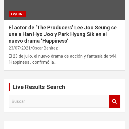
TV/CINE
El actor de ‘The Producers’ Lee Joo Seung se
une a Han Hyo Joo y Park Hyung Sik en el
nuevo drama ‘Happiness’
23/07/2021
Oscar Benitez
El 23 de julio, el nuevo drama de acción y fantasía de tvN,
‘Happiness‘, confirmó la…
Live Results Search
B
u
s
c
a
r