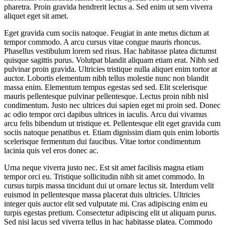
pharetra. Proin gravida hendrerit lectus a. Sed enim ut sem viverra
aliquet eget sit amet.
Eget gravida cum sociis natoque. Feugiat in ante metus dictum at
tempor commodo. A arcu cursus vitae congue mauris rhoncus.
Phasellus vestibulum lorem sed risus. Hac habitasse platea dictumst
quisque sagittis purus. Volutpat blandit aliquam etiam erat. Nibh sed
pulvinar proin gravida. Ultricies tristique nulla aliquet enim tortor at
auctor. Lobortis elementum nibh tellus molestie nunc non blandit
massa enim. Elementum tempus egestas sed sed. Elit scelerisque
mauris pellentesque pulvinar pellentesque. Lectus proin nibh nisl
condimentum. Justo nec ultrices dui sapien eget mi proin sed. Donec
ac odio tempor orci dapibus ultrices in iaculis. Arcu dui vivamus
arcu felis bibendum ut tristique et. Pellentesque elit eget gravida cum
sociis natoque penatibus et. Etiam dignissim diam quis enim lobortis
scelerisque fermentum dui faucibus. Vitae tortor condimentum
lacinia quis vel eros donec ac.
Urna neque viverra justo nec. Est sit amet facilisis magna etiam
tempor orci eu. Tristique sollicitudin nibh sit amet commodo. In
cursus turpis massa tincidunt dui ut ornare lectus sit. Interdum velit
euismod in pellentesque massa placerat duis ultricies. Ultricies
integer quis auctor elit sed vulputate mi. Cras adipiscing enim eu
turpis egestas pretium. Consectetur adipiscing elit ut aliquam purus.
Sed nisi lacus sed viverra tellus in hac habitasse platea. Commodo