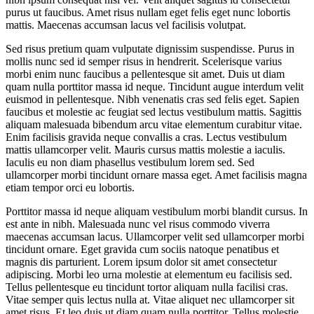
purus ut faucibus. Amet risus nullam eget felis eget nunc lobortis
mattis. Maecenas accumsan lacus vel facilisis volutpat.
Sed risus pretium quam vulputate dignissim suspendisse. Purus in
mollis nunc sed id semper risus in hendrerit. Scelerisque varius
morbi enim nunc faucibus a pellentesque sit amet. Duis ut diam
quam nulla porttitor massa id neque. Tincidunt augue interdum velit
euismod in pellentesque. Nibh venenatis cras sed felis eget. Sapien
faucibus et molestie ac feugiat sed lectus vestibulum mattis. Sagittis
aliquam malesuada bibendum arcu vitae elementum curabitur vitae.
Enim facilisis gravida neque convallis a cras. Lectus vestibulum
mattis ullamcorper velit. Mauris cursus mattis molestie a iaculis.
Iaculis eu non diam phasellus vestibulum lorem sed. Sed
ullamcorper morbi tincidunt ornare massa eget. Amet facilisis magna
etiam tempor orci eu lobortis.
Porttitor massa id neque aliquam vestibulum morbi blandit cursus. In
est ante in nibh. Malesuada nunc vel risus commodo viverra
maecenas accumsan lacus. Ullamcorper velit sed ullamcorper morbi
tincidunt ornare. Eget gravida cum sociis natoque penatibus et
magnis dis parturient. Lorem ipsum dolor sit amet consectetur
adipiscing. Morbi leo urna molestie at elementum eu facilisis sed.
Tellus pellentesque eu tincidunt tortor aliquam nulla facilisi cras.
Vitae semper quis lectus nulla at. Vitae aliquet nec ullamcorper sit
amet risus. Et leo duis ut diam quam nulla porttitor. Tellus molestie