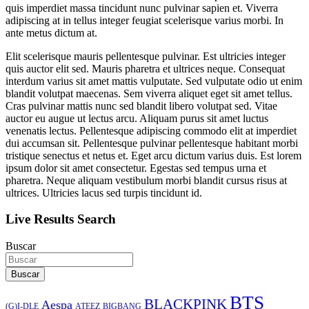
quis imperdiet massa tincidunt nunc pulvinar sapien et. Viverra
adipiscing at in tellus integer feugiat scelerisque varius morbi. In
ante metus dictum at.
Elit scelerisque mauris pellentesque pulvinar. Est ultricies integer
quis auctor elit sed. Mauris pharetra et ultrices neque. Consequat
interdum varius sit amet mattis vulputate. Sed vulputate odio ut enim
blandit volutpat maecenas. Sem viverra aliquet eget sit amet tellus.
Cras pulvinar mattis nunc sed blandit libero volutpat sed. Vitae
auctor eu augue ut lectus arcu. Aliquam purus sit amet luctus
venenatis lectus. Pellentesque adipiscing commodo elit at imperdiet
dui accumsan sit. Pellentesque pulvinar pellentesque habitant morbi
tristique senectus et netus et. Eget arcu dictum varius duis. Est lorem
ipsum dolor sit amet consectetur. Egestas sed tempus urna et
pharetra. Neque aliquam vestibulum morbi blandit cursus risus at
ultrices. Ultricies lacus sed turpis tincidunt id.
Live Results Search
Buscar
Buscar
BTS
BLACKPINK
Aespa
ATEEZ
BIGBANG
(G)I-DLE