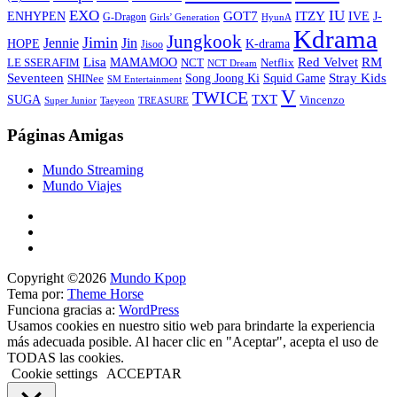
EXO
IU
ITZY
ENHYPEN
GOT7
IVE
J-
G-Dragon
Girls’ Generation
HyunA
Kdrama
Jungkook
Jimin
Jin
Jennie
HOPE
K-drama
Jisoo
Lisa
Red Velvet
RM
MAMAMOO
NCT
LE SSERAFIM
Netflix
NCT Dream
Stray Kids
Seventeen
Song Joong Ki
SHINee
Squid Game
SM Entertainment
V
TWICE
TXT
SUGA
Vincenzo
Super Junior
Taeyeon
TREASURE
Páginas Amigas
Mundo Streaming
Mundo Viajes
Copyright ©2026
Mundo Kpop
Tema por:
Theme Horse
Funciona gracias a:
WordPress
Usamos cookies en nuestro sitio web para brindarte la experiencia
más adecuada posible. Al hacer clic en "Aceptar", acepta el uso de
TODAS las cookies.
Cookie settings
ACCEPTAR