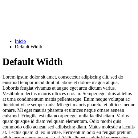
Inicio
Default Width
Default Width
Lorem ipsum dolor sit amet, consectetur adipiscing elit, sed do
eiusmod tempor incididunt ut labore et dolore magna aliqua.
Lobortis feugiat vivamus at augue eget arcu dictum varius.
Vestibulum lectus mauris ultrices eros in. Semper eget duis at tellus
at urna condimentum mattis pellentesque. Enim neque volutpat ac
tincidunt vitae semper quis. Mi eget mauris pharetra et ultrices neque
ornare. Mi eget mauris pharetra et ultrices neque ornare aenean
euismod. Fringilla est ullamcorper eget nulla facilisi etiam. Varius
quam quisque id diam vel quam elementum. Odio morbi quis
commodo odio aenean sed adipiscing diam. Mattis molestie a iaculis
at. Lectus quam id leo in vitae. Fermentum odio eu feugiat pretium
nibh ipsum consequat nisl vel. Velit aliquet sagittis id consectetur