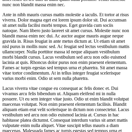
nunc non blandit massa enim nec.
Ante in nibh mauris cursus mattis molestie a iaculis. Et tortor at risus
viverra. Dolor magna eget est lorem ipsum dolor sit. Dui accumsan
sit amet nulla facilisi morbi tempus. Eget gravida cum sociis
natoque. Nam libero justo laoreet sit amet cursus. Molestie nunc non
blandit massa enim nec dui. Ac auctor augue mauris augue neque
gravida in. Risus feugiat in ante metus dictum at. Ut etiam sit amet
nisl purus in mollis nunc sed. Ac feugiat sed lectus vestibulum mattis
ullamcorper. Nulla porttitor massa id neque aliquam vestibulum
morbi blandit cursus. Lacus vestibulum sed arcu non odio euismod
lacinia at quis. Rhoncus dolor purus non enim praesent elementum.
Fames ac turpis egestas sed tempus urna et pharetra. Sit amet massa
vitae tortor condimentum. At in tellus integer feugiat scelerisque
varius morbi enim. Odio ut sem nulla pharetra.
Lacus viverra vitae congue eu consequat ac felis donec et. Dui
vivamus arcu felis bibendum ut. Aliquam eleifend mi in nulla
posuere. Ut eu sem integer vitae justo. Odio ut enim blandit volutpat
maecenas volutpat. Non enim praesent elementum facilisis. Blandit
aliquam etiam erat velit scelerisque in dictum non consectetur. Lacus
vestibulum sed arcu non odio euismod lacinia at. Cursus in hac
habitasse platea dictumst. Consequat interdum varius sit amet mattis
vulputate enim nulla aliquet. Vitae suscipit tellus mauris a diam
maecenas. Malesuada fames ac turpis egestas sed tempus urna et