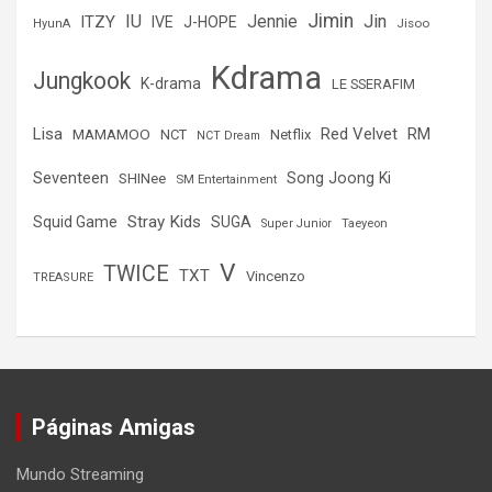
Jimin
IU
Jin
ITZY
Jennie
IVE
J-HOPE
Jisoo
HyunA
Kdrama
Jungkook
K-drama
LE SSERAFIM
Lisa
Red Velvet
RM
MAMAMOO
NCT
Netflix
NCT Dream
Seventeen
Song Joong Ki
SHINee
SM Entertainment
Stray Kids
Squid Game
SUGA
Super Junior
Taeyeon
V
TWICE
TXT
Vincenzo
TREASURE
Páginas Amigas
Mundo Streaming