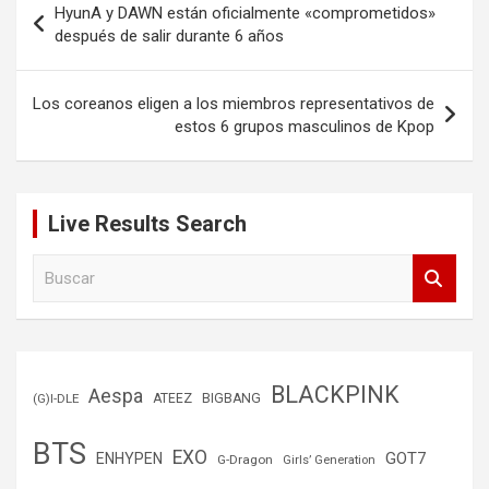
HyunA y DAWN están oficialmente «comprometidos»
de
después de salir durante 6 años
entradas
Los coreanos eligen a los miembros representativos de
estos 6 grupos masculinos de Kpop
Live Results Search
B
u
s
c
a
r
BLACKPINK
Aespa
(G)I-DLE
ATEEZ
BIGBANG
BTS
EXO
GOT7
ENHYPEN
G-Dragon
Girls’ Generation