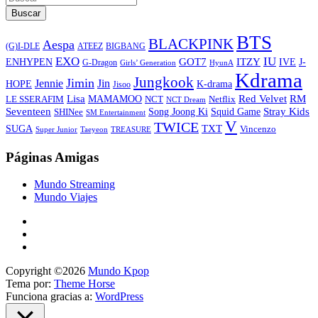
Buscar
BTS
BLACKPINK
Aespa
ATEEZ
BIGBANG
(G)I-DLE
EXO
IU
ITZY
ENHYPEN
GOT7
IVE
J-
G-Dragon
Girls’ Generation
HyunA
Kdrama
Jungkook
Jimin
Jin
Jennie
HOPE
K-drama
Jisoo
Lisa
Red Velvet
RM
MAMAMOO
NCT
LE SSERAFIM
Netflix
NCT Dream
Stray Kids
Seventeen
Song Joong Ki
SHINee
Squid Game
SM Entertainment
V
TWICE
TXT
SUGA
Vincenzo
Super Junior
Taeyeon
TREASURE
Páginas Amigas
Mundo Streaming
Mundo Viajes
Copyright ©2026
Mundo Kpop
Tema por:
Theme Horse
Funciona gracias a:
WordPress