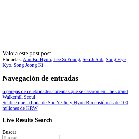
Valora este post post
Etiquetas:
Ahn Bo Hyun
,
Lee Si Young
,
Seo Ji Sub
,
Song Hye
Kyo
,
Song Joong Ki
Navegación de entradas
6 parejas de celebridades coreanas que se casaron en The Grand
Walkerhill Seoul
Se dice que la boda de Son Ye Jin y Hyun Bin costó más de 100
millones de KRW
Live Results Search
Buscar