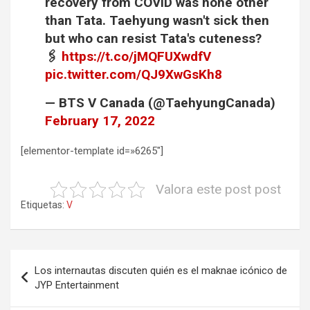
recovery from COVID was none other
than Tata. Taehyung wasn't sick then
but who can resist Tata's cuteness?
🖇
https://t.co/jMQFUXwdfV
pic.twitter.com/QJ9XwGsKh8
— BTS V Canada (@TaehyungCanada)
February 17, 2022
[elementor-template id=»6265″]
Valora este post post
Etiquetas:
V
Navegación
Los internautas discuten quién es el maknae icónico de
de
JYP Entertainment
entradas