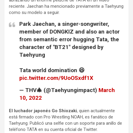
abrazando un enorme peluche de TATA en un video
reciente. Jaechan ha mencionado previamente a Taehyung
como su modelo a seguir.
Park Jaechan, a singer-songwriter,
member of DONGKIZ and also an actor
from semantic error hugging Tata, the
character of "BT21" designed by
Taehyung
Tata world domination 😆
pic.twitter.com/9UoOSxdf1X
— THV🎄 (@Taehyungimpact)
March
10, 2022
El luchador japonés Go Shiozaki
, quien actualmente
está firmado con Pro Wrestling NOAH, es fanático de
Taehyung. Publicó una selfie con un soporte para anillo de
teléfono TATA en su cuenta oficial de Twitter.