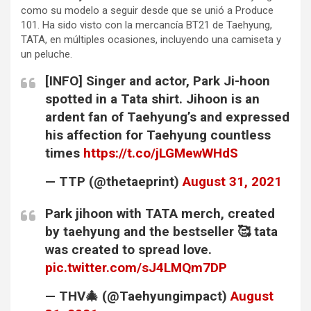
como su modelo a seguir desde que se unió a Produce
101. Ha sido visto con la mercancía BT21 de Taehyung,
TATA, en múltiples ocasiones, incluyendo una camiseta y
un peluche.
[INFO] Singer and actor, Park Ji-hoon
spotted in a Tata shirt. Jihoon is an
ardent fan of Taehyung’s and expressed
his affection for Taehyung countless
times
https://t.co/jLGMewWHdS
— TTP (@thetaeprint)
August 31, 2021
Park jihoon with TATA merch, created
by taehyung and the bestseller 🥰 tata
was created to spread love.
pic.twitter.com/sJ4LMQm7DP
— THV🎄 (@Taehyungimpact)
August