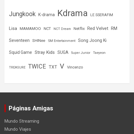
Kdrama
Jungkook
K-drama
LE SSERAFIM
Lisa
Red Velvet
RM
MAMAMOO
NCT
Netflix
NCT Dream
Seventeen
Song Joong Ki
SHINee
SM Entertainment
Stray Kids
Squid Game
SUGA
Super Junior
Taeyeon
V
TWICE
TXT
Vincenzo
TREASURE
Páginas Amigas
Mundo Streaming
Mundo Viajes