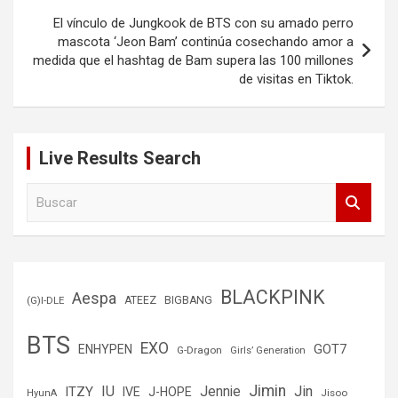
El vínculo de Jungkook de BTS con su amado perro
mascota ‘Jeon Bam’ continúa cosechando amor a
medida que el hashtag de Bam supera las 100 millones
de visitas en Tiktok.
Live Results Search
B
u
s
c
a
r
BLACKPINK
Aespa
(G)I-DLE
ATEEZ
BIGBANG
BTS
EXO
GOT7
ENHYPEN
G-Dragon
Girls’ Generation
Jimin
IU
Jin
ITZY
Jennie
IVE
J-HOPE
Jisoo
HyunA