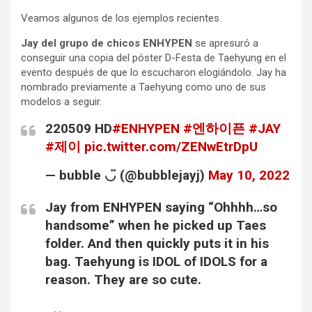
Veamos algunos de los ejemplos recientes.
Jay del grupo de chicos ENHYPEN
se apresuró a
conseguir una copia del póster D-Festa de Taehyung en el
evento después de que lo escucharon elogiándolo. Jay ha
nombrado previamente a Taehyung como uno de sus
modelos a seguir.
220509 HD
#ENHYPEN
#엔하이픈
#JAY
#제이
pic.twitter.com/ZENwEtrDpU
— bubble ◡̈ (@bubblejayj)
May 10, 2022
Jay from ENHYPEN saying “Ohhhh…so
handsome” when he picked up Taes
folder. And then quickly puts it in his
bag. Taehyung is IDOL of IDOLS for a
reason. They are so cute.