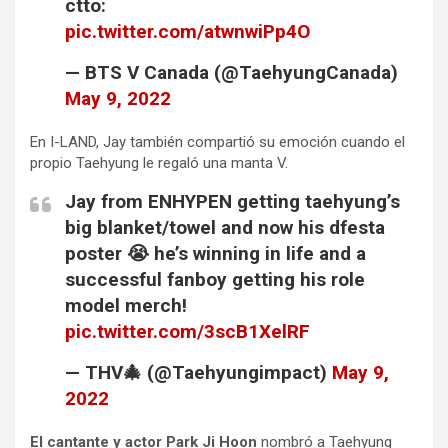
ctto:
pic.twitter.com/atwnwiPp4O
— BTS V Canada (@TaehyungCanada)
May 9, 2022
En I-LAND, Jay también compartió su emoción cuando el
propio Taehyung le regaló una manta V.
Jay from ENHYPEN getting taehyung’s
big blanket/towel and now his dfesta
poster 😭 he’s winning in life and a
successful fanboy getting his role
model merch!
pic.twitter.com/3scB1XelRF
— THV🎄 (@Taehyungimpact)
May 9,
2022
El cantante y actor Park Ji Hoon
nombró a Taehyung