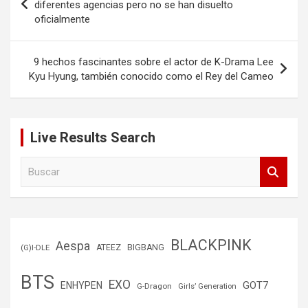
de
diferentes agencias pero no se han disuelto
oficialmente
entradas
9 hechos fascinantes sobre el actor de K-Drama Lee
Kyu Hyung, también conocido como el Rey del Cameo
Live Results Search
B
u
s
c
a
r
BLACKPINK
Aespa
(G)I-DLE
ATEEZ
BIGBANG
BTS
EXO
GOT7
ENHYPEN
G-Dragon
Girls’ Generation