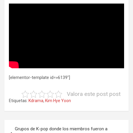
[elementor-template id=»6139″]
Valora este post post
Etiquetas:
Kdrama
,
Kim Hye Yoon
Navegación
Grupos de K-pop donde los miembros fueron a