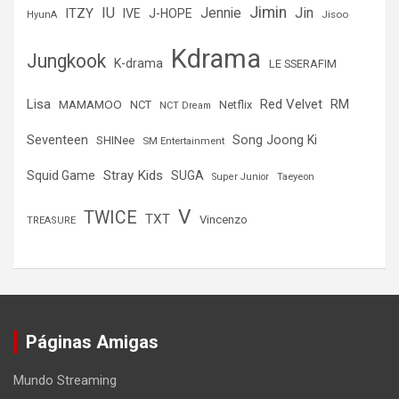
Jimin
IU
Jin
ITZY
Jennie
IVE
J-HOPE
Jisoo
HyunA
Kdrama
Jungkook
K-drama
LE SSERAFIM
Lisa
Red Velvet
RM
MAMAMOO
NCT
Netflix
NCT Dream
Seventeen
Song Joong Ki
SHINee
SM Entertainment
Stray Kids
Squid Game
SUGA
Super Junior
Taeyeon
V
TWICE
TXT
Vincenzo
TREASURE
Páginas Amigas
Mundo Streaming