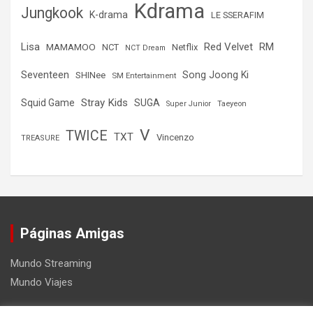
Kdrama
Jungkook
K-drama
LE SSERAFIM
Lisa
Red Velvet
RM
MAMAMOO
NCT
Netflix
NCT Dream
Seventeen
Song Joong Ki
SHINee
SM Entertainment
Stray Kids
Squid Game
SUGA
Super Junior
Taeyeon
V
TWICE
TXT
Vincenzo
TREASURE
Páginas Amigas
Mundo Streaming
Mundo Viajes