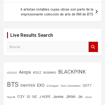
entradas
6 artistas notables cuyas obras son parte de la
impresionante colección de arte de RM de BTS
Live Results Search
B
u
s
c
a
r
BLACKPINK
Aespa
(G)I-DLE
ATEEZ
BIGBANG
BTS
EXO
GOT7
ENHYPEN
G-Dragon
Girls’ Generation
Jimin
IU
Jin
ITZY
Jennie
IVE
J-HOPE
Jisoo
HyunA