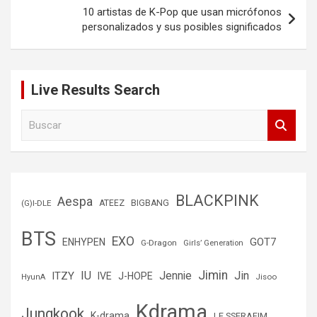
10 artistas de K-Pop que usan micrófonos
personalizados y sus posibles significados
Live Results Search
B
u
s
c
a
r
BLACKPINK
Aespa
(G)I-DLE
ATEEZ
BIGBANG
BTS
EXO
GOT7
ENHYPEN
G-Dragon
Girls’ Generation
Jimin
IU
Jin
ITZY
Jennie
IVE
J-HOPE
Jisoo
HyunA
Kdrama
Jungkook
K-drama
LE SSERAFIM