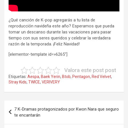
¿Qué canción de K-pop agregarás a tu lista de
reproducción navideña este año? Esperamos que pueda
tomar un descanso durante las vacaciones para pasar
tiempo con sus seres queridos y celebrar la verdadera
razón de la temporada. ¡Feliz Navidad!
[elementor-template id=»6265″]
Valora este post post
Etiquetas:
Aespa
,
Baek Yerin
,
Btob
,
Pentagon
,
Red Velvet
,
Stray Kids
,
TWICE
,
VERIVERY
Navegación
7 K-Dramas protagonizados por Kwon Nara que seguro
de
te encantarán
entradas