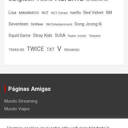
Lisa
Red Velvet
RM
MAMAMOO
NCT
Netflix
NCT Dream
Seventeen
Song Joong Ki
SHINee
SM Entertainment
Stray Kids
Squid Game
SUGA
Super Junior
Taeyeon
V
TWICE
TXT
Vincenzo
TREASURE
Páginas Amigas
Mundo Streaming
Mundo Viajes