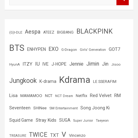
u
s
c
a
r
BLACKPINK
Aespa
(G)I-DLE
ATEEZ
BIGBANG
BTS
EXO
GOT7
ENHYPEN
G-Dragon
Girls’ Generation
Jimin
IU
Jin
ITZY
Jennie
IVE
J-HOPE
Jisoo
HyunA
Kdrama
Jungkook
K-drama
LE SSERAFIM
Lisa
Red Velvet
RM
MAMAMOO
NCT
Netflix
NCT Dream
Seventeen
Song Joong Ki
SHINee
SM Entertainment
Stray Kids
Squid Game
SUGA
Super Junior
Taeyeon
V
TWICE
TXT
Vincenzo
TREASURE