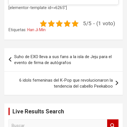
[elementor-template id=»6265″]
5/5 - (1 voto)
Etiquetas:
Han Ji Min
Navegación
Suho de EXO lleva a sus fans a la isla de Jeju para el
de
evento de firma de autógrafos
entradas
6 idols femeninas del K-Pop que revolucionaron la
tendencia del cabello Peekaboo
Live Results Search
B