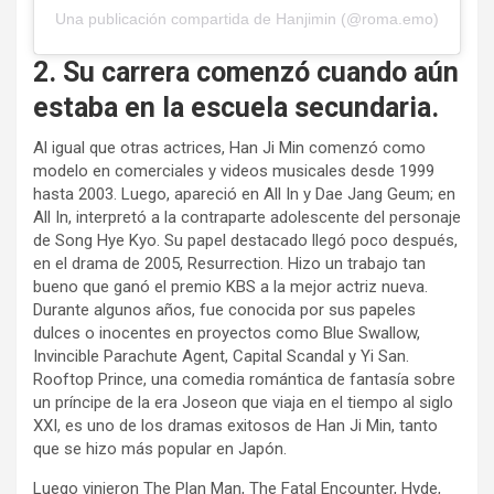
Una publicación compartida de Hanjimin (@roma.emo)
2. Su carrera comenzó cuando aún
estaba en la escuela secundaria.
Al igual que otras actrices, Han Ji Min comenzó como
modelo en comerciales y videos musicales desde 1999
hasta 2003. Luego, apareció en All In y Dae Jang Geum; en
All In, interpretó a la contraparte adolescente del personaje
de Song Hye Kyo. Su papel destacado llegó poco después,
en el drama de 2005, Resurrection. Hizo un trabajo tan
bueno que ganó el premio KBS a la mejor actriz nueva.
Durante algunos años, fue conocida por sus papeles
dulces o inocentes en proyectos como Blue Swallow,
Invincible Parachute Agent, Capital Scandal y Yi San.
Rooftop Prince, una comedia romántica de fantasía sobre
un príncipe de la era Joseon que viaja en el tiempo al siglo
XXI, es uno de los dramas exitosos de Han Ji Min, tanto
que se hizo más popular en Japón.
Luego vinieron The Plan Man, The Fatal Encounter, Hyde,