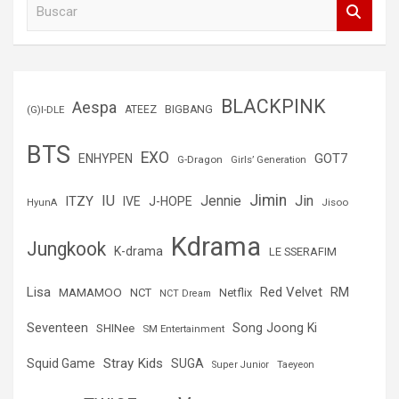
B
u
s
c
a
r
BLACKPINK
Aespa
(G)I-DLE
ATEEZ
BIGBANG
BTS
EXO
GOT7
ENHYPEN
G-Dragon
Girls’ Generation
Jimin
IU
Jin
ITZY
Jennie
IVE
J-HOPE
Jisoo
HyunA
Kdrama
Jungkook
K-drama
LE SSERAFIM
Lisa
Red Velvet
RM
MAMAMOO
NCT
Netflix
NCT Dream
Seventeen
Song Joong Ki
SHINee
SM Entertainment
Stray Kids
Squid Game
SUGA
Super Junior
Taeyeon