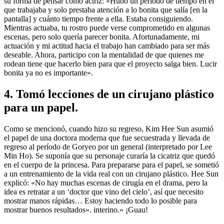
su forma de pensar como actriz: «Hubo un período de tiempo en el
que trabajaba y solo prestaba atención a lo bonita que salía [en la
pantalla] y cuánto tiempo frente a ella. Estaba consiguiendo.
Mientras actuaba, tu rostro puede verse comprometido en algunas
escenas, pero solo quería parecer bonita. Afortunadamente, mi
actuación y mi actitud hacia el trabajo han cambiado para ser más
deseable. Ahora, participo con la mentalidad de que quienes me
rodean tiene que hacerlo bien para que el proyecto salga bien. Lucir
bonita ya no es importante».
4. Tomó lecciones de un cirujano plástico
para un papel.
Como se mencionó, cuando hizo su regreso, Kim Hee Sun asumió
el papel de una doctora moderna que fue secuestrada y llevada de
regreso al período de Goryeo por un general (interpretado por Lee
Min Ho). Se suponía que su personaje curaría la cicatriz que quedó
en el cuerpo de la princesa. Para prepararse para el papel, se sometió
a un entrenamiento de la vida real con un cirujano plástico. Hee Sun
explicó: «No hay muchas escenas de cirugía en el drama, pero la
idea es retratar a un ‘doctor que vino del cielo’, así que necesito
mostrar manos rápidas… Estoy haciendo todo lo posible para
mostrar buenos resultados». interino.» ¡Guau!