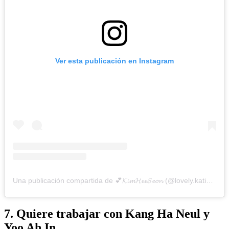
Ver esta publicación en Instagram
Una publicación compartida de 💕𝓚𝓲𝓶𝓗𝓮𝓮𝓢𝓮𝓸𝓷 (@lovely.katie.k)
7. Quiere trabajar con Kang Ha Neul y
Yoo Ah In.