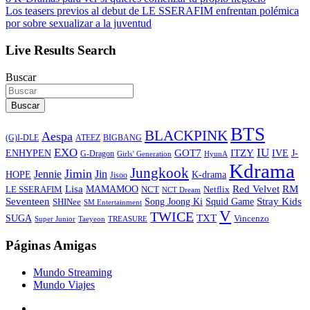
Los teasers previos al debut de LE SSERAFIM enfrentan polémica
por sobre sexualizar a la juventud
Live Results Search
Buscar
Buscar
BTS
BLACKPINK
Aespa
ATEEZ
BIGBANG
(G)I-DLE
EXO
IU
ITZY
ENHYPEN
GOT7
IVE
J-
G-Dragon
Girls’ Generation
HyunA
Kdrama
Jungkook
Jimin
Jin
Jennie
HOPE
K-drama
Jisoo
Lisa
Red Velvet
RM
MAMAMOO
NCT
LE SSERAFIM
Netflix
NCT Dream
Stray Kids
Seventeen
Song Joong Ki
SHINee
Squid Game
SM Entertainment
V
TWICE
TXT
SUGA
Vincenzo
Super Junior
Taeyeon
TREASURE
Páginas Amigas
Mundo Streaming
Mundo Viajes