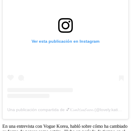
Ver esta publicación en Instagram
Una publicación compartida de 💕𝓚𝓲𝓶𝓗𝓮𝓮𝓢𝓮𝓸𝓷 (@lovely.katie.k)
En una entrevista con Vogue Korea, habló sobre cómo ha cambiado