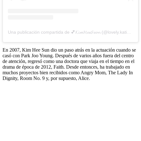
Una publicación compartida de 💕𝓚𝓲𝓶𝓗𝓮𝓮𝓢𝓮𝓸𝓷 (@lovely.katie.k)
En 2007, Kim Hee Sun dio un paso atrás en la actuación cuando se
casó con Park Joo Young. Después de varios años fuera del centro
de atención, regresó como una doctora que viaja en el tiempo en el
drama de época de 2012, Faith. Desde entonces, ha trabajado en
muchos proyectos bien recibidos como Angry Mom, The Lady In
Dignity, Room No. 9 y, por supuesto, Alice.