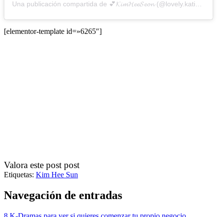
Una publicación compartida de 💕𝓚𝓲𝓶𝓗𝓮𝓮𝓢𝓮𝓸𝓷 (@lovely.katie.k)
[elementor-template id=»6265″]
Valora este post post
Etiquetas:
Kim Hee Sun
Navegación de entradas
8 K-Dramas para ver si quieres comenzar tu propio negocio