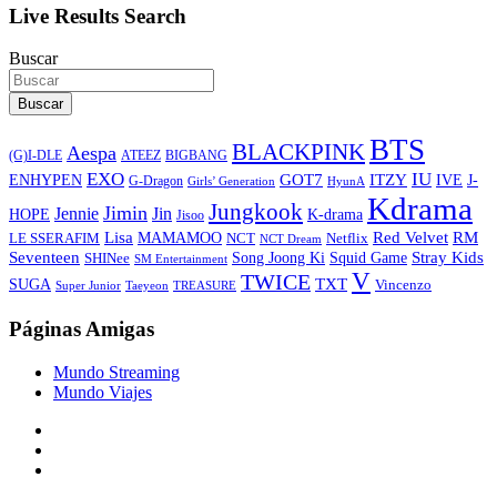
Live Results Search
Buscar
Buscar
BTS
BLACKPINK
Aespa
ATEEZ
BIGBANG
(G)I-DLE
EXO
IU
ITZY
ENHYPEN
GOT7
IVE
J-
G-Dragon
Girls’ Generation
HyunA
Kdrama
Jungkook
Jimin
Jin
Jennie
HOPE
K-drama
Jisoo
Lisa
Red Velvet
RM
MAMAMOO
NCT
LE SSERAFIM
Netflix
NCT Dream
Stray Kids
Seventeen
Song Joong Ki
SHINee
Squid Game
SM Entertainment
V
TWICE
TXT
SUGA
Vincenzo
Super Junior
Taeyeon
TREASURE
Páginas Amigas
Mundo Streaming
Mundo Viajes