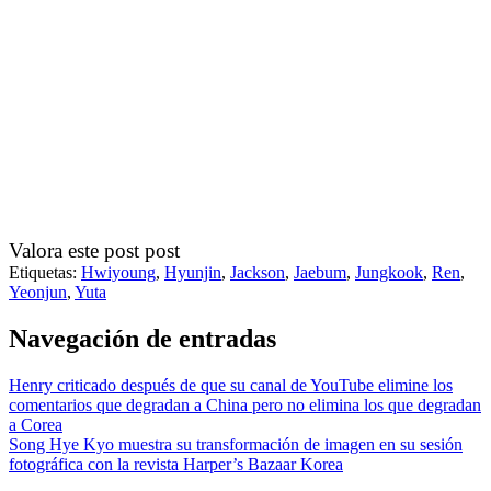
Valora este post post
Etiquetas:
Hwiyoung
,
Hyunjin
,
Jackson
,
Jaebum
,
Jungkook
,
Ren
,
Yeonjun
,
Yuta
Navegación de entradas
Henry criticado después de que su canal de YouTube elimine los
comentarios que degradan a China pero no elimina los que degradan
a Corea
Song Hye Kyo muestra su transformación de imagen en su sesión
fotográfica con la revista Harper’s Bazaar Korea