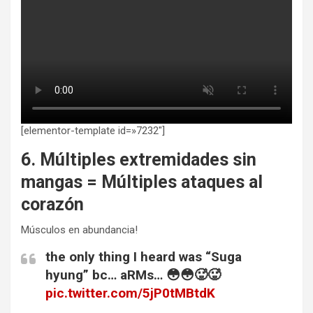
[elementor-template id=»7232″]
6. Múltiples extremidades sin
mangas = Múltiples ataques al
corazón
Músculos en abundancia!
the only thing I heard was “Suga
hyung” bc… aRMs… 😳😳🥵🥵
pic.twitter.com/5jP0tMBtdK