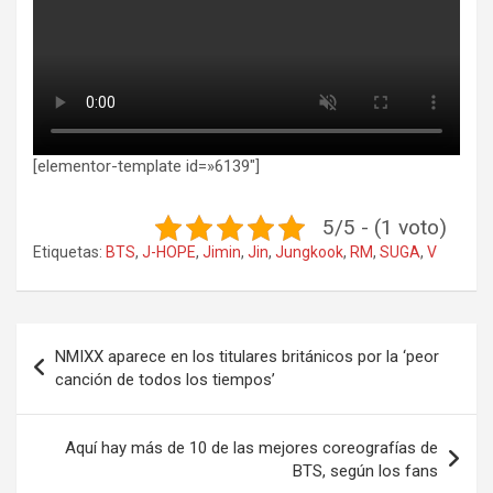
[elementor-template id=»6139″]
5/5 - (1 voto)
Etiquetas:
BTS
,
J-HOPE
,
Jimin
,
Jin
,
Jungkook
,
RM
,
SUGA
,
V
Navegación
NMIXX aparece en los titulares británicos por la ‘peor
de
canción de todos los tiempos’
entradas
Aquí hay más de 10 de las mejores coreografías de
BTS, según los fans