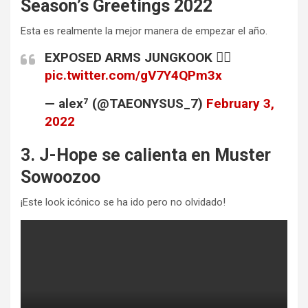
Season’s Greetings 2022
Esta es realmente la mejor manera de empezar el año.
EXPOSED ARMS JUNGKOOK ❤️‍🔥
pic.twitter.com/gV7Y4QPm3x
— alex⁷ (@TAEONYSUS_7)
February 3,
2022
3. J-Hope se calienta en Muster
Sowoozoo
¡Este look icónico se ha ido pero no olvidado!