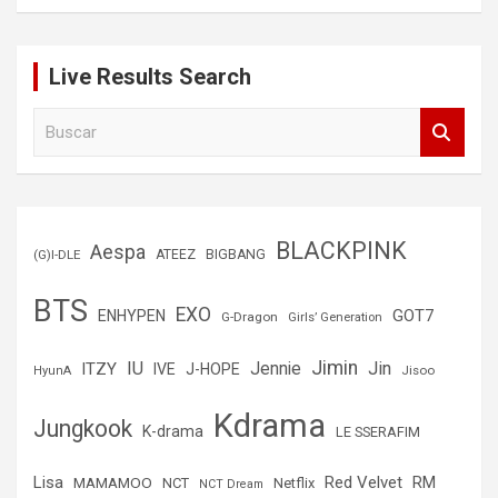
Live Results Search
B
u
s
c
a
r
BLACKPINK
Aespa
(G)I-DLE
ATEEZ
BIGBANG
BTS
EXO
GOT7
ENHYPEN
G-Dragon
Girls’ Generation
Jimin
IU
Jin
ITZY
Jennie
IVE
J-HOPE
Jisoo
HyunA
Kdrama
Jungkook
K-drama
LE SSERAFIM
Lisa
Red Velvet
RM
MAMAMOO
NCT
Netflix
NCT Dream