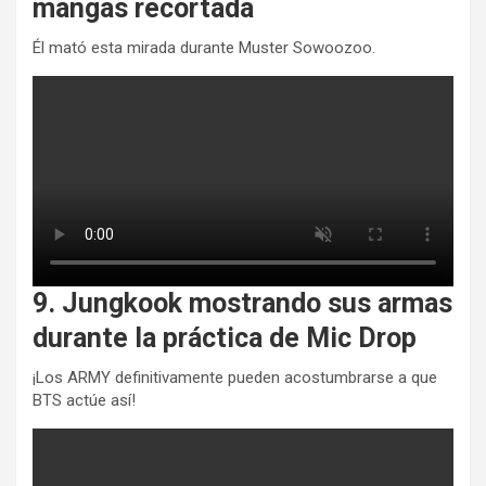
mangas recortada
Él mató esta mirada durante Muster Sowoozoo.
9. Jungkook mostrando sus armas
durante la práctica de Mic Drop
¡Los ARMY definitivamente pueden acostumbrarse a que
BTS actúe así!