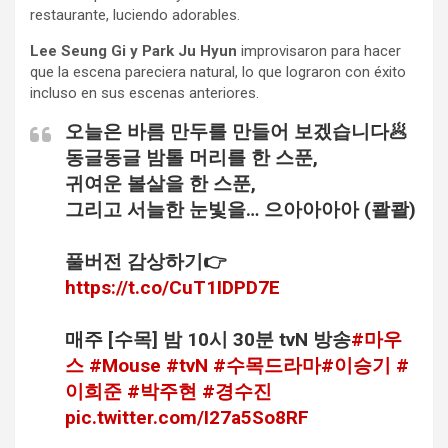
restaurante, luciendo adorables.
Lee Seung Gi y Park Ju Hyun
improvisaron para hacer
que la escena pareciera natural, lo que lograron con éxito
incluso en sus escenas anteriores.
오늘은 바름 만두를 만들어 보겠습니다🥟
동글동글 밤톨 머리를 한 스푼,
귀여운 볼살을 한 스푼,
그리고 서늘한 눈빛을… 으아아아아 (콸콸)
풀버전 감상하기👉
https://t.co/CuT1IDPD7E
매주 [수목] 밤 10시 30분 tvN 방송
#마우
스
#Mouse
#tvN
#수목드라마
#이승기
#
이희준
#박주현
#경수진
pic.twitter.com/I27a5So8RF