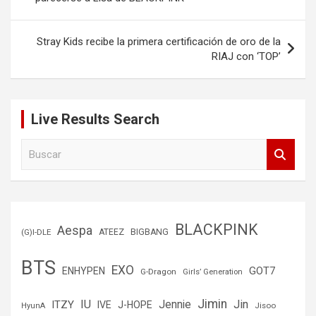
entradas
Stray Kids recibe la primera certificación de oro de la
RIAJ con ‘TOP’
Live Results Search
B
u
s
c
a
r
BLACKPINK
Aespa
(G)I-DLE
ATEEZ
BIGBANG
BTS
EXO
GOT7
ENHYPEN
G-Dragon
Girls’ Generation
Jimin
IU
Jin
ITZY
Jennie
IVE
J-HOPE
Jisoo
HyunA