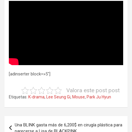
[adinserter block=»5″]
Valora este post post
Etiquetas:
K-drama
,
Lee Seung Gi
,
Mouse
,
Park Ju Hyun
Navegación
Una BLINK gasta más de 6,200$ en cirugía plástica para
de
parecerse a Lisa de BLACKPINK