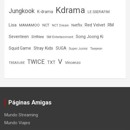
Kdrama
Jungkook
K-drama
LE SSERAFIM
Lisa
Red Velvet
RM
MAMAMOO
NCT
Netflix
NCT Dream
Seventeen
Song Joong Ki
SHINee
SM Entertainment
Stray Kids
Squid Game
SUGA
Super Junior
Taeyeon
V
TWICE
TXT
Vincenzo
TREASURE
Páginas Amigas
Mundo Streaming
Mundo Viajes