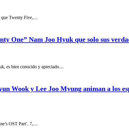
ían que Twenty Five,…
wenty One” Nam Joo Hyuk que solo sus verda
uk, es bien conocido y apreciado…
un Wook y Lee Joo Myung animan a los esp
One’s OST Part’. 7,…