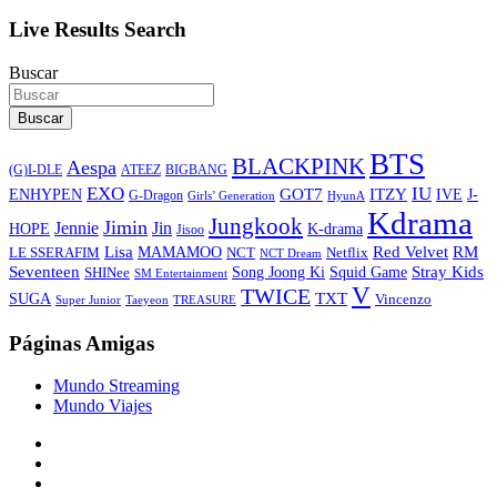
Live Results Search
Buscar
Buscar
BTS
BLACKPINK
Aespa
ATEEZ
BIGBANG
(G)I-DLE
EXO
IU
ITZY
ENHYPEN
GOT7
IVE
J-
G-Dragon
Girls’ Generation
HyunA
Kdrama
Jungkook
Jimin
Jin
Jennie
HOPE
K-drama
Jisoo
Lisa
Red Velvet
RM
MAMAMOO
NCT
LE SSERAFIM
Netflix
NCT Dream
Stray Kids
Seventeen
Song Joong Ki
SHINee
Squid Game
SM Entertainment
V
TWICE
TXT
SUGA
Vincenzo
Super Junior
Taeyeon
TREASURE
Páginas Amigas
Mundo Streaming
Mundo Viajes