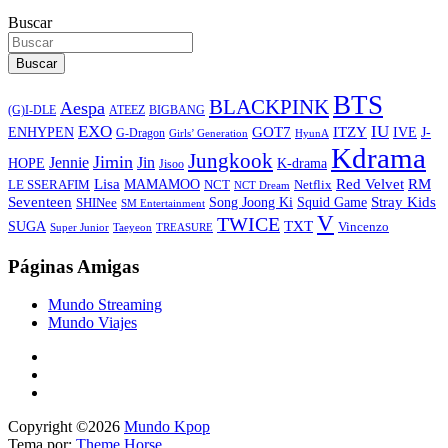
Buscar
Buscar
BTS
BLACKPINK
Aespa
ATEEZ
BIGBANG
(G)I-DLE
EXO
IU
ITZY
ENHYPEN
GOT7
IVE
J-
G-Dragon
Girls’ Generation
HyunA
Kdrama
Jungkook
Jimin
Jin
Jennie
HOPE
K-drama
Jisoo
Lisa
Red Velvet
RM
MAMAMOO
NCT
LE SSERAFIM
Netflix
NCT Dream
Stray Kids
Seventeen
Song Joong Ki
SHINee
Squid Game
SM Entertainment
V
TWICE
TXT
SUGA
Vincenzo
Super Junior
Taeyeon
TREASURE
Páginas Amigas
Mundo Streaming
Mundo Viajes
Copyright ©2026
Mundo Kpop
Tema por:
Theme Horse