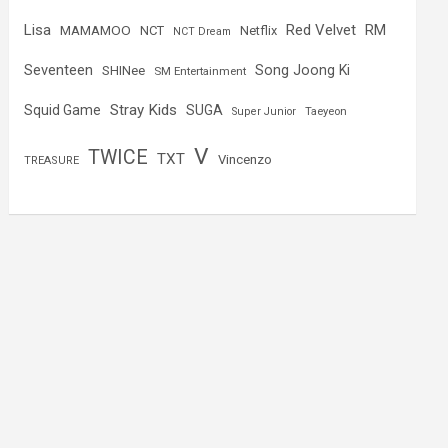
Lisa
Red Velvet
RM
MAMAMOO
NCT
Netflix
NCT Dream
Seventeen
Song Joong Ki
SHINee
SM Entertainment
Stray Kids
Squid Game
SUGA
Super Junior
Taeyeon
V
TWICE
TXT
Vincenzo
TREASURE