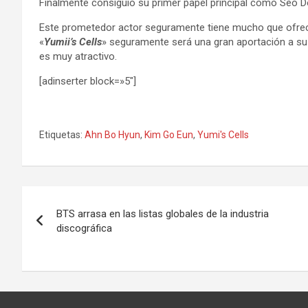
Finalmente consiguió su primer papel principal como Seo D
Este prometedor actor seguramente tiene mucho que ofrece
«
Yumii’s Cells
» seguramente será una gran aportación a su 
es muy atractivo.
[adinserter block=»5″]
Etiquetas:
Ahn Bo Hyun
,
Kim Go Eun
,
Yumi's Cells
Navegación
BTS arrasa en las listas globales de la industria
de
discográfica
entradas