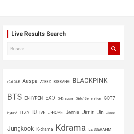
Live Results Search
B
u
s
c
a
r
BLACKPINK
Aespa
(G)I-DLE
ATEEZ
BIGBANG
BTS
EXO
GOT7
ENHYPEN
G-Dragon
Girls’ Generation
Jimin
IU
Jin
ITZY
Jennie
IVE
J-HOPE
Jisoo
HyunA
Kdrama
Jungkook
K-drama
LE SSERAFIM