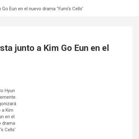
 Go Eun en el nuevo drama ‘Yumi’s Cells’
sta junto a Kim Go Eun en el
Bo Hyun
lemente
gonizará
o a Kim
n en el
o drama
’s Cells’