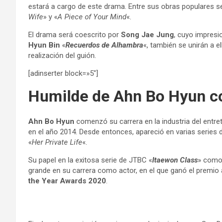
estará a cargo de este drama. Entre sus obras populares s
Wife
» y «
A Piece of Your Mind
«.
El drama será coescrito por
Song Jae Jung
, cuyo impresi
Hyun Bin
«
Recuerdos de Alhambra
«, también se unirán a e
realización del guión.
[adinserter block=»5″]
Humilde de Ahn Bo Hyun 
Ahn Bo Hyun
comenzó su carrera en la industria del entr
en el año 2014. Desde entonces, apareció en varias series
«
Her Private Life
«.
Su papel en la exitosa serie de JTBC «
Itaewon Class
» como
grande en su carrera como actor, en el que ganó el premio 
the Year Awards 2020
.