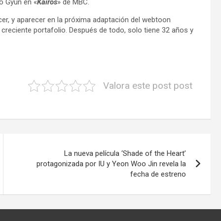
o Gyun en «
Kairos
» de MBC.
r, y aparecer en la próxima adaptación del webtoon
creciente portafolio. Después de todo, solo tiene 32 años y
Valora este post post
La nueva película ‘Shade of the Heart’
protagonizada por IU y Yeon Woo Jin revela la
fecha de estreno