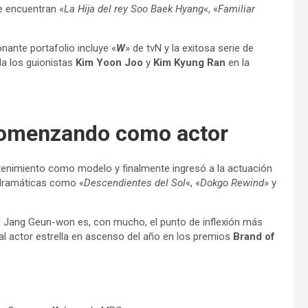
e encuentran «
La Hija del rey Soo Baek Hyang
«, «
Familiar
onante portafolio incluye «
W
» de tvN y la exitosa serie de
lla los guionistas
Kim Yoon Joo
y
Kim Kyung Ran
en la
comenzando como actor
etenimiento como modelo y finalmente ingresó a la actuación
 dramáticas como «
Descendientes del Sol
«, «
Dokgo Rewind
» y
 Jang Geun-won es, con mucho, el punto de inflexión más
al actor estrella en ascenso del año en los premios
Brand of