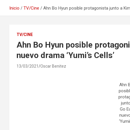
Inicio
TV/Cine
Ahn Bo Hyun posible protagonista junto a Kim
TV/CINE
Ahn Bo Hyun posible protagoni
nuevo drama ‘Yumi’s Cells’
13/03/2021
Oscar Benitez
Ahn 
posib
prota
junt
Go Eu
nuev
‘Yumii