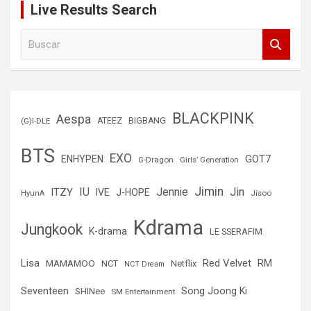
Live Results Search
B
u
s
c
a
r
BLACKPINK
Aespa
(G)I-DLE
ATEEZ
BIGBANG
BTS
EXO
GOT7
ENHYPEN
G-Dragon
Girls’ Generation
Jimin
IU
Jin
ITZY
Jennie
IVE
J-HOPE
Jisoo
HyunA
Kdrama
Jungkook
K-drama
LE SSERAFIM
Lisa
Red Velvet
RM
MAMAMOO
NCT
Netflix
NCT Dream
Seventeen
Song Joong Ki
SHINee
SM Entertainment