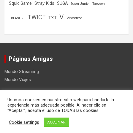
Stray Kids
Squid Game
SUGA
Super Junior
Taeyeon
V
TWICE
TXT
Vincenzo
TREASURE
Páginas Amigas
Mundo Streaming
Mundo Viajes
Usamos cookies en nuestro sitio web para brindarte la
experiencia más adecuada posible. Al hacer clic en
"Aceptar", acepta el uso de TODAS las cookies.
Copyright ©2026
Mundo Kpop
Tema por:
Theme Horse
Cookie settings
ACCEPTAR
Funciona gracias a:
WordPress