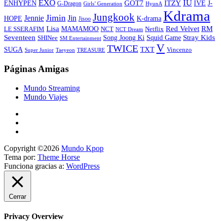
EXO
IU
ITZY
ENHYPEN
GOT7
IVE
J-
G-Dragon
Girls’ Generation
HyunA
Kdrama
Jungkook
Jimin
Jin
Jennie
HOPE
K-drama
Jisoo
Lisa
Red Velvet
RM
MAMAMOO
NCT
LE SSERAFIM
Netflix
NCT Dream
Stray Kids
Seventeen
Song Joong Ki
SHINee
Squid Game
SM Entertainment
V
TWICE
TXT
SUGA
Vincenzo
Super Junior
Taeyeon
TREASURE
Páginas Amigas
Mundo Streaming
Mundo Viajes
Copyright ©2026
Mundo Kpop
Tema por:
Theme Horse
Funciona gracias a:
WordPress
Cerrar
Privacy Overview