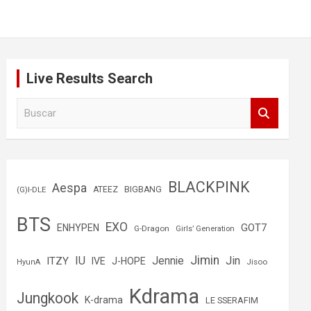
Live Results Search
B
u
s
c
a
r
BLACKPINK
Aespa
(G)I-DLE
ATEEZ
BIGBANG
BTS
EXO
GOT7
ENHYPEN
G-Dragon
Girls’ Generation
Jimin
IU
Jin
ITZY
Jennie
IVE
J-HOPE
Jisoo
HyunA
Kdrama
Jungkook
K-drama
LE SSERAFIM