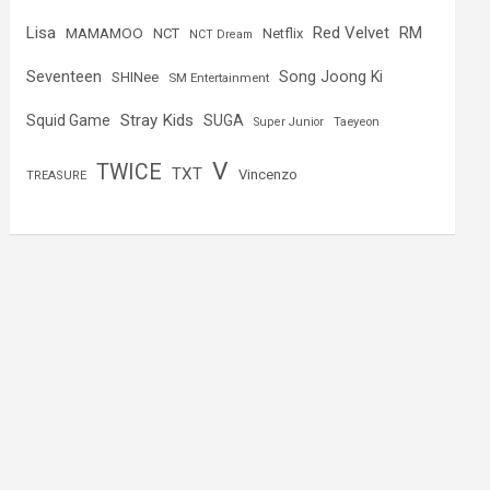
Lisa
Red Velvet
RM
MAMAMOO
NCT
Netflix
NCT Dream
Seventeen
Song Joong Ki
SHINee
SM Entertainment
Stray Kids
Squid Game
SUGA
Super Junior
Taeyeon
V
TWICE
TXT
Vincenzo
TREASURE