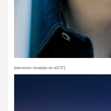
[elementor-template id=»6273″]