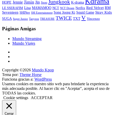
Kdrama
Jungkook
Jimin
Jin
Jennie
HOPE
K-drama
Jisoo
Lisa
Red Velvet
RM
MAMAMOO
NCT
LE SSERAFIM
Netflix
NCT Dream
Stray Kids
Seventeen
Song Joong Ki
SHINee
Squid Game
SM Entertainment
V
TWICE
TXT
SUGA
Vincenzo
Super Junior
Taeyeon
TREASURE
Páginas Amigas
Mundo Streaming
Mundo Viajes
Copyright ©2026
Mundo Kpop
Tema por:
Theme Horse
Funciona gracias a:
WordPress
Usamos cookies en nuestro sitio web para brindarte la experiencia
más adecuada posible. Al hacer clic en "Aceptar", acepta el uso de
TODAS las cookies.
Cookie settings
ACCEPTAR
Cerrar