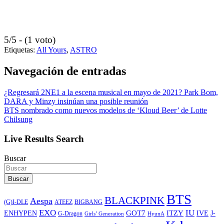
5/5 - (1 voto)
Etiquetas:
All Yours
,
ASTRO
Navegación de entradas
¿Regresará 2NE1 a la escena musical en mayo de 2021? Park Bom,
DARA y Minzy insinúan una posible reunión
BTS nombrado como nuevos modelos de ‘Kloud Beer’ de Lotte
Chilsung
Live Results Search
Buscar
Buscar
BTS
BLACKPINK
Aespa
ATEEZ
BIGBANG
(G)I-DLE
EXO
IU
ITZY
ENHYPEN
GOT7
IVE
J-
G-Dragon
Girls’ Generation
HyunA