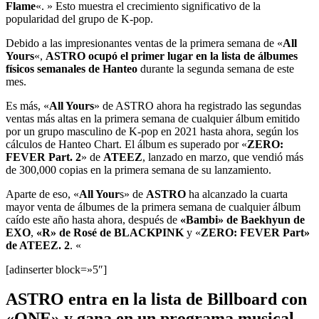
Flame
«. » Esto muestra el crecimiento significativo de la
popularidad del grupo de K-pop.
Debido a las impresionantes ventas de la primera semana de «
All
Yours
«,
ASTRO
ocupó el primer lugar en la lista de álbumes
físicos semanales de Hanteo
durante la segunda semana de este
mes.
Es más, «
All Yours
» de ASTRO ahora ha registrado las segundas
ventas más altas en la primera semana de cualquier álbum emitido
por un grupo masculino de K-pop en 2021 hasta ahora, según los
cálculos de Hanteo Chart. El álbum es superado por «
ZERO:
FEVER Part. 2
» de
ATEEZ
, lanzado en marzo, que vendió más
de 300,000 copias en la primera semana de su lanzamiento.
Aparte de eso, «
All Your
s» de
ASTRO
ha alcanzado la cuarta
mayor venta de álbumes de la primera semana de cualquier álbum
caído este año hasta ahora, después de
«Bambi» de Baekhyun de
EXO
,
«R» de Rosé de BLACKPINK
y «
ZERO: FEVER Part»
de ATEEZ. 2
. «
[adinserter block=»5″]
ASTRO entra en la lista de Billboard con
«ONE» y gana en un programa musical