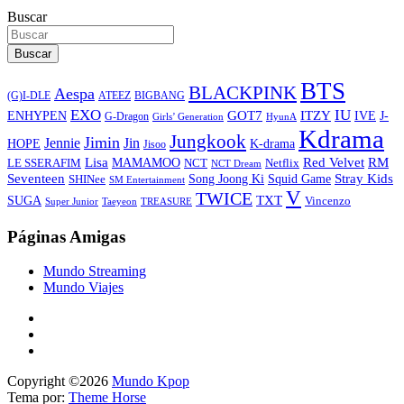
Buscar
Buscar
BTS
BLACKPINK
Aespa
ATEEZ
BIGBANG
(G)I-DLE
EXO
IU
ITZY
ENHYPEN
GOT7
IVE
J-
G-Dragon
Girls’ Generation
HyunA
Kdrama
Jungkook
Jimin
Jin
Jennie
HOPE
K-drama
Jisoo
Lisa
Red Velvet
RM
MAMAMOO
NCT
LE SSERAFIM
Netflix
NCT Dream
Stray Kids
Seventeen
Song Joong Ki
SHINee
Squid Game
SM Entertainment
V
TWICE
TXT
SUGA
Vincenzo
Super Junior
Taeyeon
TREASURE
Páginas Amigas
Mundo Streaming
Mundo Viajes
Copyright ©2026
Mundo Kpop
Tema por:
Theme Horse