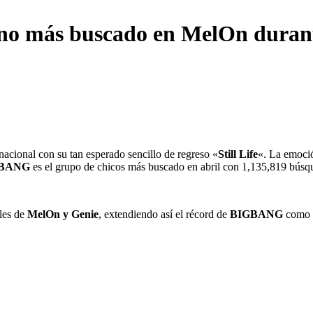
o más buscado en MelOn durante 
nacional con su tan esperado sencillo de regreso «
Still Life
«. La emoció
BANG
es el grupo de chicos más buscado en abril con 1,135,819 búsq
les de
MelOn y Genie
, extendiendo así el récord de
BIGBANG
como e