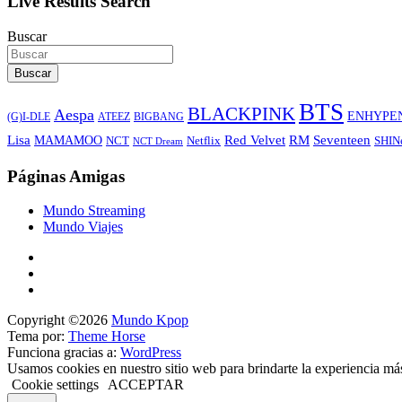
Live Results Search
Buscar
Buscar
BTS
BLACKPINK
Aespa
ENHYPE
ATEEZ
BIGBANG
(G)I-DLE
Lisa
Red Velvet
RM
Seventeen
MAMAMOO
NCT
SHIN
Netflix
NCT Dream
Páginas Amigas
Mundo Streaming
Mundo Viajes
Copyright ©2026
Mundo Kpop
Tema por:
Theme Horse
Funciona gracias a:
WordPress
Usamos cookies en nuestro sitio web para brindarte la experiencia má
Cookie settings
ACCEPTAR