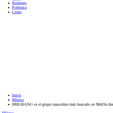
Rumores
Polémica
Listas
Inicio
Música
#BIGBANG es el grupo masculino más buscado en MelOn durant
Música