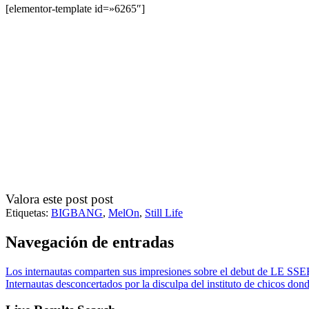
[elementor-template id=»6265″]
Valora este post post
Etiquetas:
BIGBANG
,
MelOn
,
Still Life
Navegación de entradas
Los internautas comparten sus impresiones sobre el debut de LE S
Internautas desconcertados por la disculpa del instituto de chicos d