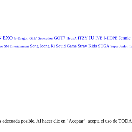
EXO
IU
ITZY
Jennie
N
GOT7
IVE
J-HOPE
G-Dragon
Girls’ Generation
HyunA
Stray Kids
Song Joong Ki
SUGA
ee
Squid Game
SM Entertainment
Super Junior
T
s adecuada posible. Al hacer clic en "Aceptar", acepta el uso de TODA