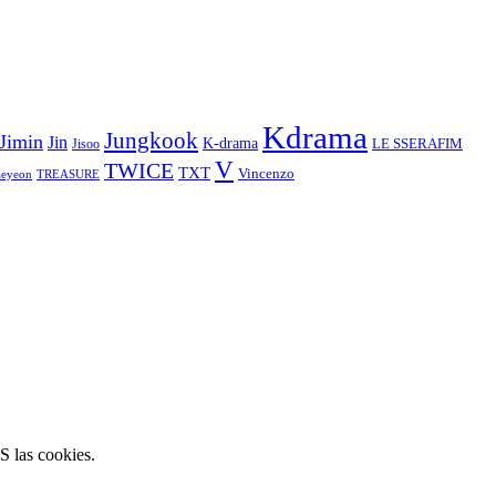
Kdrama
Jungkook
Jimin
Jin
K-drama
LE SSERAFIM
Jisoo
V
TWICE
TXT
Vincenzo
aeyeon
TREASURE
S las cookies.