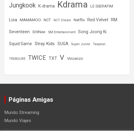
Kdrama
Jungkook
K-drama
LE SSERAFIM
Lisa
Red Velvet
RM
MAMAMOO
NCT
Netflix
NCT Dream
Seventeen
Song Joong Ki
SHINee
SM Entertainment
Stray Kids
Squid Game
SUGA
Super Junior
Taeyeon
V
TWICE
TXT
Vincenzo
TREASURE
Páginas Amigas
Mundo Streaming
Mundo Viajes