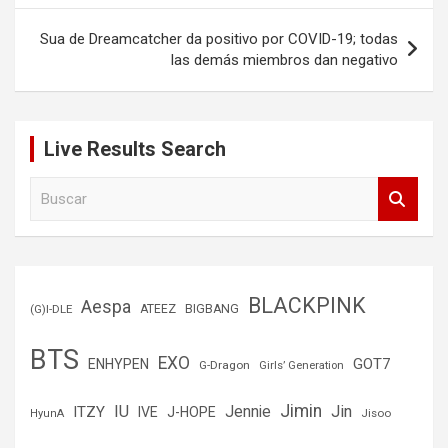
entradas
Sua de Dreamcatcher da positivo por COVID-19; todas
las demás miembros dan negativo
Live Results Search
B
u
s
c
a
r
BLACKPINK
Aespa
(G)I-DLE
ATEEZ
BIGBANG
BTS
EXO
GOT7
ENHYPEN
G-Dragon
Girls’ Generation
Jimin
IU
Jin
ITZY
Jennie
IVE
J-HOPE
Jisoo
HyunA