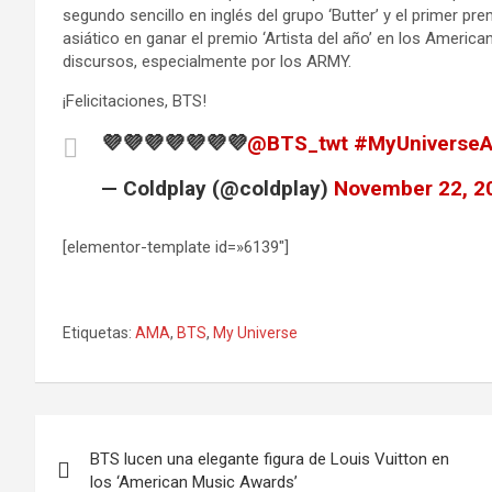
segundo sencillo en inglés del grupo ‘Butter’ y el primer pre
asiático en ganar el premio ‘Artista del año’ en los Amer
discursos, especialmente por los ARMY.
¡Felicitaciones, BTS!
💜💜💜💜💜💜💜
@BTS_twt
#MyUniverse
— Coldplay (@coldplay)
November 22, 2
[elementor-template id=»6139″]
Etiquetas:
AMA
,
BTS
,
My Universe
Navegación
BTS lucen una elegante figura de Louis Vuitton en
de
los ‘American Music Awards’