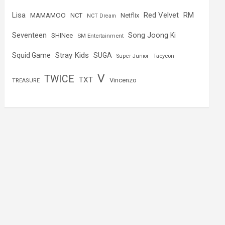
Lisa
Red Velvet
RM
MAMAMOO
NCT
Netflix
NCT Dream
Seventeen
Song Joong Ki
SHINee
SM Entertainment
Stray Kids
Squid Game
SUGA
Super Junior
Taeyeon
V
TWICE
TXT
Vincenzo
TREASURE