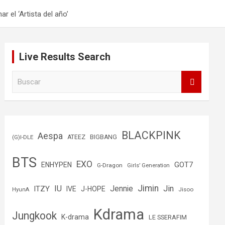
 el ‘Artista del año’
Live Results Search
B
u
s
c
a
r
BLACKPINK
Aespa
(G)I-DLE
ATEEZ
BIGBANG
BTS
EXO
GOT7
ENHYPEN
G-Dragon
Girls’ Generation
Jimin
IU
Jin
ITZY
Jennie
IVE
J-HOPE
Jisoo
HyunA
Kdrama
Jungkook
K-drama
LE SSERAFIM