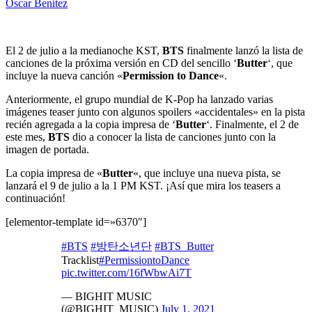
Oscar Benitez
El 2 de julio a la medianoche KST,
BTS
finalmente lanzó la lista de
canciones de la próxima versión en CD del sencillo ‘
Butter
‘, que
incluye la nueva canción «
Permission to Dance
«.
Anteriormente, el grupo mundial de K-Pop ha lanzado varias
imágenes teaser junto con algunos spoilers «accidentales» en la pista
recién agregada a la copia impresa de ‘
Butter
‘. Finalmente, el 2 de
este mes,
BTS
dio a conocer la lista de canciones junto con la
imagen de portada.
La copia impresa de «
Butter
«, que incluye una nueva pista, se
lanzará el 9 de julio a la 1 PM KST. ¡Así que mira los teasers a
continuación!
[elementor-template id=»6370″]
#BTS
#방탄소년단
#BTS_Butter
Tracklist
#PermissiontoDance
pic.twitter.com/16fWbwAi7T
— BIGHIT MUSIC
(@BIGHIT_MUSIC)
July 1, 2021