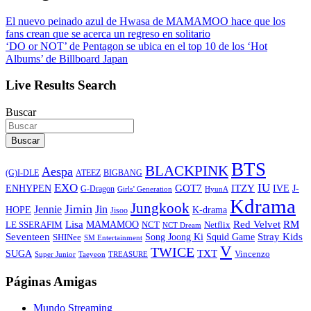
El nuevo peinado azul de Hwasa de MAMAMOO hace que los
fans crean que se acerca un regreso en solitario
‘DO or NOT’ de Pentagon se ubica en el top 10 de los ‘Hot
Albums’ de Billboard Japan
Live Results Search
Buscar
Buscar
BTS
BLACKPINK
Aespa
ATEEZ
BIGBANG
(G)I-DLE
EXO
IU
ITZY
ENHYPEN
GOT7
IVE
J-
G-Dragon
Girls’ Generation
HyunA
Kdrama
Jungkook
Jimin
Jin
Jennie
HOPE
K-drama
Jisoo
Lisa
Red Velvet
RM
MAMAMOO
NCT
LE SSERAFIM
Netflix
NCT Dream
Stray Kids
Seventeen
Song Joong Ki
SHINee
Squid Game
SM Entertainment
V
TWICE
TXT
SUGA
Vincenzo
Super Junior
Taeyeon
TREASURE
Páginas Amigas
Mundo Streaming