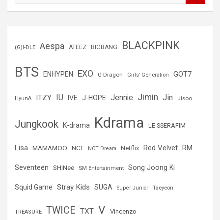
s
c
a
r
BLACKPINK
Aespa
(G)I-DLE
ATEEZ
BIGBANG
BTS
EXO
GOT7
ENHYPEN
G-Dragon
Girls’ Generation
Jimin
IU
Jin
ITZY
Jennie
IVE
J-HOPE
Jisoo
HyunA
Kdrama
Jungkook
K-drama
LE SSERAFIM
Lisa
Red Velvet
RM
MAMAMOO
NCT
Netflix
NCT Dream
Seventeen
Song Joong Ki
SHINee
SM Entertainment
Stray Kids
Squid Game
SUGA
Super Junior
Taeyeon
V
TWICE
TXT
Vincenzo
TREASURE