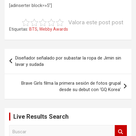
[adinserter block=»5″]
Valora este post post
Etiquetas:
BTS
,
Webby Awards
Navegación
Diseñador señalado por subastar la ropa de Jimin sin
de
lavar y sudada
entradas
Brave Girls filma la primera sesión de fotos grupal
desde su debut con ‘GQ Korea’
Live Results Search
B
u