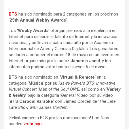
BTS
ha sido nominado para 2 categorías en los próximos
‘
25th Annual Webby Awards
‘.
Los ‘
Webby Awards
‘ otorgan premios a la excelencia en
Internet para celebrar el talento de Internet y la innovación
visionaria, y se llevan a cabo cada año por la Academia
Internacional de Artes y Ciencias Digitales. Los ganadores
se darán a conocer el martes 18 de mayo en un evento en
Internet organizado por la actriz
Jameela Jamil
, y los
internautas podrán votar hasta el jueves 6 de mayo.
BTS
ha sido nominado en ‘
Virtual & Remote
‘ en la
categoría ‘
Música
‘ por su
Kiswe Powers BTS’ Innovative
Virtual Concert ‘Map of the Soul ON:E
, así como en ‘
Variety
& Reality
‘ bajo la categoría ‘
General Vídeo
‘ por su video
‘
BTS Carpool Karaoke
‘ con James Corden de ‘
The Late
Late Show with James Corden
‘.
¡Felicitaciones a BTS por las nominaciones! Los fans
pueden
votar aquí
.