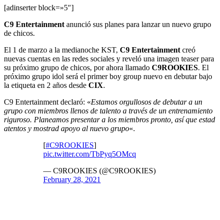
[adinserter block=»5″]
C9 Entertainment
anunció sus planes para lanzar un nuevo grupo
de chicos.
El 1 de marzo a la medianoche KST,
C9 Entertainment
creó
nuevas cuentas en las redes sociales y reveló una imagen teaser para
su próximo grupo de chicos, por ahora llamado
C9ROOKIES
. El
próximo grupo idol será el primer boy group nuevo en debutar bajo
la etiqueta en 2 años desde
CIX
.
C9 Entertainment declaró: «
Estamos orgullosos de debutar a un
grupo con miembros llenos de talento a través de un entrenamiento
riguroso. Planeamos presentar a los miembros pronto, así que estad
atentos y mostrad apoyo al nuevo grupo
«.
[
#C9ROOKIES
]
pic.twitter.com/TbPyq5OMcq
— C9ROOKIES (@C9ROOKIES)
February 28, 2021