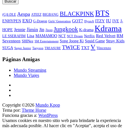
Buscar
BTS
BLACKPINK
Aespa
ATEEZ
BIGBANG
(G)I-DLE
EXO
IU
ITZY
ENHYPEN
GOT7
IVE
J-
G-Dragon
Girls’ Generation
HyunA
Kdrama
Jungkook
Jimin
Jin
Jennie
HOPE
K-drama
Jisoo
Lisa
Red Velvet
RM
MAMAMOO
NCT
LE SSERAFIM
Netflix
NCT Dream
Stray Kids
Seventeen
Song Joong Ki
SHINee
Squid Game
SM Entertainment
V
TWICE
TXT
SUGA
Vincenzo
Super Junior
Taeyeon
TREASURE
Páginas Amigas
Mundo Streaming
Mundo Viajes
Copyright ©2026
Mundo Kpop
Tema por:
Theme Horse
Funciona gracias a:
WordPress
Usamos cookies en nuestro sitio web para brindarte la experiencia
más adecuada posible. Al hacer clic en "Aceptar", acepta el uso de