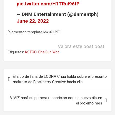
pic.twitter.com/H1TRuI96fP
— DNM Entertainment (@dnmentph)
June 22, 2022
[elementor-template id=»6139″]
Valora este post post
Etiquetas:
ASTRO
,
Cha Eun Woo
Navegación
El sitio de fans de LOONA Chuu habla sobre el presunto
de
maltrato de Blockberry Creative hacia ella
entradas
VIVIZ hará su primera reaparición con un nuevo álbum
el próximo mes