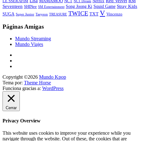
Lisa
Red Velvet
RM
MAMAMOO
NCT
LE SSERAFIM
Netflix
NCT Dream
Stray Kids
Seventeen
Song Joong Ki
SHINee
Squid Game
SM Entertainment
V
TWICE
TXT
SUGA
Vincenzo
Super Junior
Taeyeon
TREASURE
Páginas Amigas
Mundo Streaming
Mundo Viajes
Copyright ©2026
Mundo Kpop
Tema por:
Theme Horse
Funciona gracias a:
WordPress
Cerrar
Privacy Overview
This website uses cookies to improve your experience while you
navigate through the website. Out of these, the cookies that are