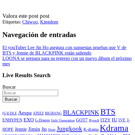
Valora este post post
Etiquetas:
Chiwoo
,
Kingdom
Navegación de entradas
El youTuber Lee Jin Ho asegura con supuestas pruebas que V de
BTS y Jennie de BLACKPINK están saliendo
LOONA se prepara para su regreso con un nuevo álbum el próximo
mes
Live Results Search
Buscar
Buscar
BTS
BLACKPINK
Aespa
ATEEZ
BIGBANG
(G)I-DLE
EXO
IU
ITZY
ENHYPEN
GOT7
IVE
J-
G-Dragon
Girls’ Generation
HyunA
Kdrama
Jungkook
Jimin
Jin
Jennie
HOPE
K-drama
Jisoo