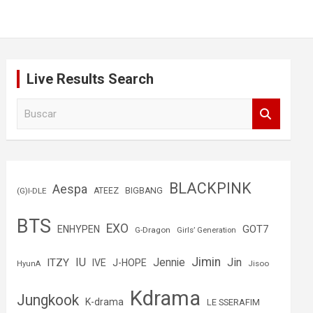
Live Results Search
B
u
s
c
a
r
BLACKPINK
Aespa
(G)I-DLE
ATEEZ
BIGBANG
BTS
EXO
GOT7
ENHYPEN
G-Dragon
Girls’ Generation
Jimin
IU
Jin
ITZY
Jennie
IVE
J-HOPE
Jisoo
HyunA
Kdrama
Jungkook
K-drama
LE SSERAFIM