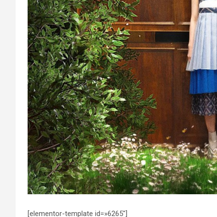
[elementor-template id=»6265″]