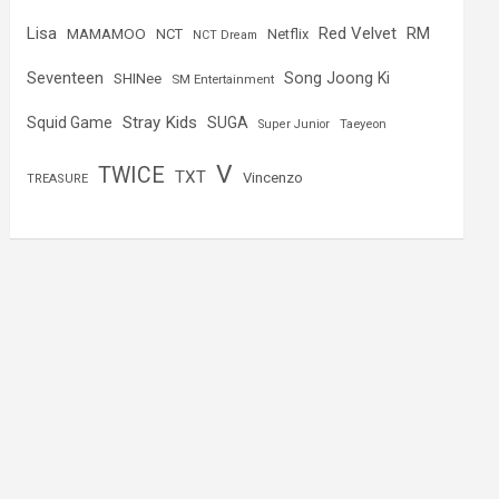
Lisa
Red Velvet
RM
MAMAMOO
NCT
Netflix
NCT Dream
Seventeen
Song Joong Ki
SHINee
SM Entertainment
Stray Kids
Squid Game
SUGA
Super Junior
Taeyeon
V
TWICE
TXT
Vincenzo
TREASURE