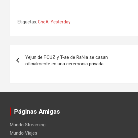
Etiquetas:
ChoA
,
Yesterday
Navegación
Yejun de F.CUZ y T-ae de RaNia se casan
de
oficialmente en una ceremonia privada
entradas
Páginas Amigas
Mundo Streaming
Mundo Viajes