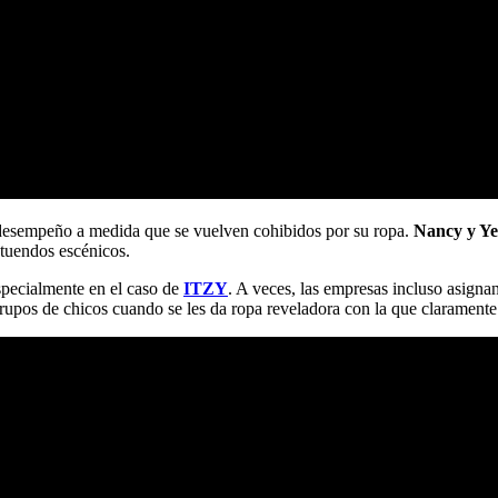
 desempeño a medida que se vuelven cohibidos por su ropa.
Nancy y Y
atuendos escénicos.
specialmente en el caso de
ITZY
. A veces, las empresas incluso asigna
s grupos de chicos cuando se les da ropa reveladora con la que clarament