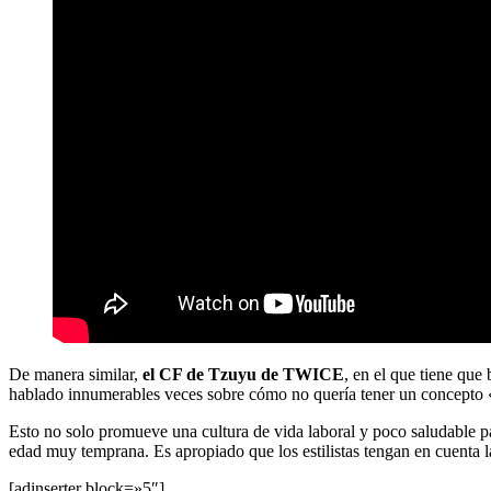
De manera similar,
el CF de Tzuyu de TWICE
, en el que tiene que
hablado innumerables veces sobre cómo no quería tener un concepto «s
Esto no solo promueve una cultura de vida laboral y poco saludable p
edad muy temprana. Es apropiado que los estilistas tengan en cuenta la
[adinserter block=»5″]