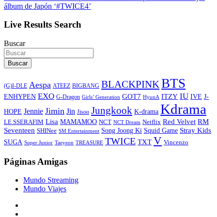
álbum de Japón ‘#TWICE4’
Live Results Search
Buscar
Buscar
BTS
BLACKPINK
Aespa
ATEEZ
BIGBANG
(G)I-DLE
EXO
IU
ITZY
ENHYPEN
GOT7
IVE
J-
G-Dragon
Girls’ Generation
HyunA
Kdrama
Jungkook
Jimin
Jin
Jennie
HOPE
K-drama
Jisoo
Lisa
Red Velvet
RM
MAMAMOO
NCT
LE SSERAFIM
Netflix
NCT Dream
Stray Kids
Seventeen
Song Joong Ki
SHINee
Squid Game
SM Entertainment
V
TWICE
TXT
SUGA
Vincenzo
Super Junior
Taeyeon
TREASURE
Páginas Amigas
Mundo Streaming
Mundo Viajes