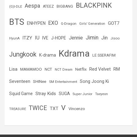
r
BLACKPINK
Aespa
(G)I-DLE
ATEEZ
BIGBANG
BTS
EXO
GOT7
ENHYPEN
G-Dragon
Girls’ Generation
Jimin
IU
Jin
ITZY
Jennie
IVE
J-HOPE
Jisoo
HyunA
Kdrama
Jungkook
K-drama
LE SSERAFIM
Lisa
Red Velvet
RM
MAMAMOO
NCT
Netflix
NCT Dream
Seventeen
Song Joong Ki
SHINee
SM Entertainment
Stray Kids
Squid Game
SUGA
Super Junior
Taeyeon
V
TWICE
TXT
Vincenzo
TREASURE