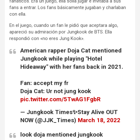
fanáticos. Era un juego, ella solía jugar e invitaba a sus
fans a entrar. Los fans básicamente jugaban y charlaban
con ella.
En el juego, cuando un fan le pidió que aceptara algo,
apareció su admiración por Jungkook de BTS. Ella
respondió con «no eres Jung Kook».
American rapper Doja Cat mentioned
Jungkook while playing "Hotel
Hideaway" with her fans back in 2021.
Fan: accept my fr
Doja Cat: Ur not jung kook
pic.twitter.com/5TwAG1FgbR
— Jungkook Times✨Stay Alive OUT
NOW (@JJK_Times)
March 18, 2022
look doja mentioned jungkook