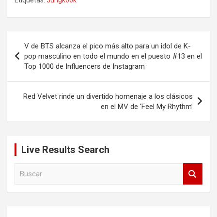
Etiquetas:
Jungkook
Navegación
V de BTS alcanza el pico más alto para un idol de K-
de
pop masculino en todo el mundo en el puesto #13 en el
Top 1000 de Influencers de Instagram
entradas
Red Velvet rinde un divertido homenaje a los clásicos
en el MV de ‘Feel My Rhythm’
Live Results Search
B
u
s
c
a