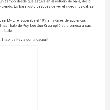
 tiempo desde que estuve en el estudio de baile, decidí
iendo. Lo bailé justo después de ver el video musical, así
ain My Life’ superaba el 10% en índices de audiencia,
e «That That» de Psy, Lee Jun Ki cumplió su promesa a sus
e baile.
at That» de Psy a continuación!