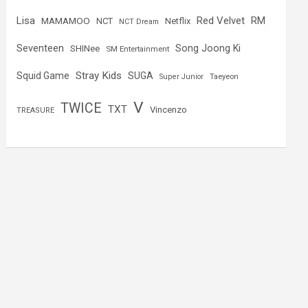
Lisa
Red Velvet
RM
MAMAMOO
NCT
Netflix
NCT Dream
Seventeen
Song Joong Ki
SHINee
SM Entertainment
Stray Kids
Squid Game
SUGA
Super Junior
Taeyeon
V
TWICE
TXT
Vincenzo
TREASURE