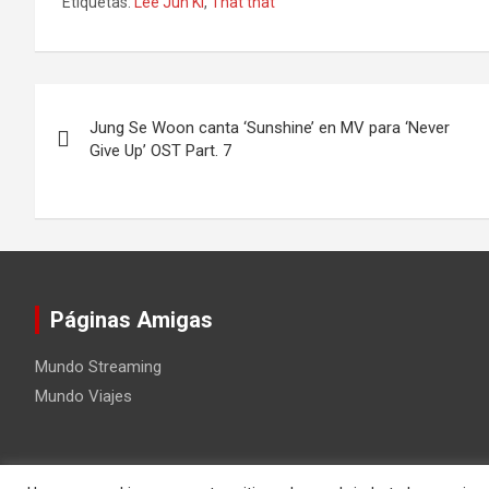
Etiquetas:
Lee Jun Ki
,
That that
Navegación
Jung Se Woon canta ‘Sunshine’ en MV para ‘Never
de
Give Up’ OST Part. 7
entradas
Páginas Amigas
Mundo Streaming
Mundo Viajes