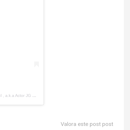
Una publicación compartida de 💓배우 이준기 LEE JOON GI , a.k.a Actor JG 李準基 💓 (@actor_jg)
Valora este post post