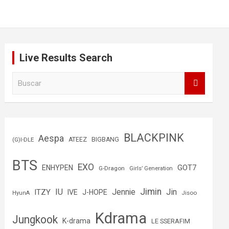
Live Results Search
B
u
s
c
a
r
BLACKPINK
Aespa
(G)I-DLE
ATEEZ
BIGBANG
BTS
EXO
GOT7
ENHYPEN
G-Dragon
Girls’ Generation
Jimin
IU
Jin
ITZY
Jennie
IVE
J-HOPE
Jisoo
HyunA
Kdrama
Jungkook
K-drama
LE SSERAFIM