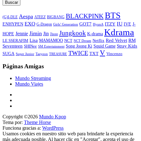
Buscar
BTS
BLACKPINK
Aespa
ATEEZ
BIGBANG
(G)I-DLE
EXO
IU
ITZY
ENHYPEN
GOT7
IVE
J-
G-Dragon
Girls’ Generation
HyunA
Kdrama
Jungkook
Jimin
Jin
Jennie
HOPE
K-drama
Jisoo
Lisa
Red Velvet
RM
MAMAMOO
NCT
LE SSERAFIM
Netflix
NCT Dream
Stray Kids
Seventeen
Song Joong Ki
SHINee
Squid Game
SM Entertainment
V
TWICE
TXT
SUGA
Vincenzo
Super Junior
Taeyeon
TREASURE
Páginas Amigas
Mundo Streaming
Mundo Viajes
Copyright ©2026
Mundo Kpop
Tema por:
Theme Horse
Funciona gracias a:
WordPress
Usamos cookies en nuestro sitio web para brindarte la experiencia
más adecuada posible. Al hacer clic en "Aceptar", acepta el uso de