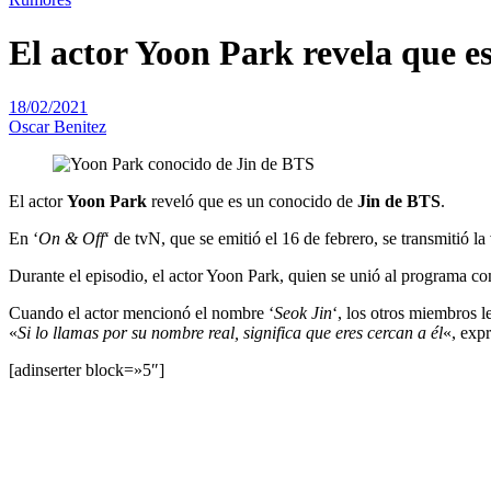
El actor Yoon Park revela que e
18/02/2021
Oscar Benitez
El actor
Yoon Park
reveló que es un conocido de
Jin de BTS
.
En ‘
On & Off
‘ de tvN, que se emitió el 16 de febrero, se transmiti
Durante el episodio, el actor Yoon Park, quien se unió al programa c
Cuando el actor mencionó el nombre ‘
Seok Jin
‘, los otros miembros l
«
Si lo llamas por su nombre real, significa que eres cercan a él
«, exp
[adinserter block=»5″]