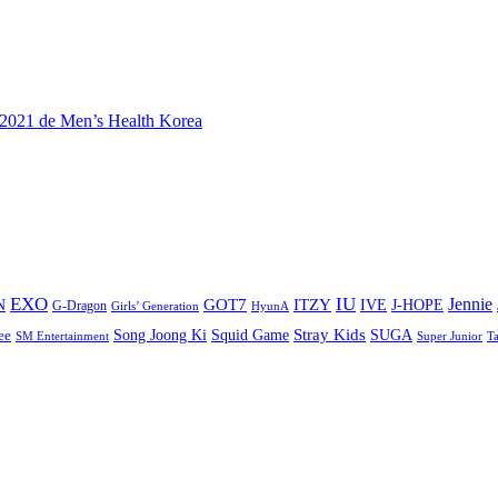
e 2021 de Men’s Health Korea
EXO
IU
ITZY
Jennie
N
GOT7
IVE
J-HOPE
G-Dragon
Girls’ Generation
HyunA
Stray Kids
Song Joong Ki
SUGA
ee
Squid Game
SM Entertainment
Super Junior
T