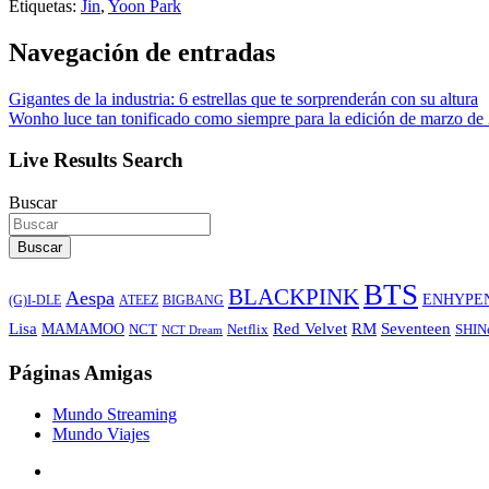
Etiquetas:
Jin
,
Yoon Park
Navegación de entradas
Gigantes de la industria: 6 estrellas que te sorprenderán con su altura
Wonho luce tan tonificado como siempre para la edición de marzo d
Live Results Search
Buscar
Buscar
BTS
BLACKPINK
Aespa
ENHYPE
ATEEZ
BIGBANG
(G)I-DLE
Lisa
Red Velvet
RM
Seventeen
MAMAMOO
NCT
SHIN
Netflix
NCT Dream
Páginas Amigas
Mundo Streaming
Mundo Viajes