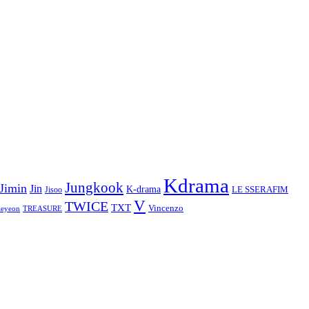
Kdrama
Jungkook
Jimin
Jin
K-drama
LE SSERAFIM
Jisoo
V
TWICE
TXT
Vincenzo
aeyeon
TREASURE