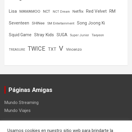
Lisa
Red Velvet
RM
MAMAMOO
NCT
Netflix
NCT Dream
Seventeen
Song Joong Ki
SHINee
SM Entertainment
Stray Kids
Squid Game
SUGA
Super Junior
Taeyeon
V
TWICE
TXT
Vincenzo
TREASURE
Páginas Amigas
Mundo Streaming
Mundo Viajes
Usamos cookies en nuestro sitio web para brindarte la