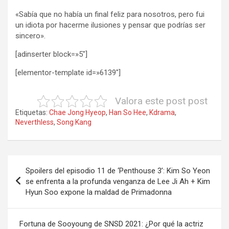
«Sabía que no había un final feliz para nosotros, pero fui
un idiota por hacerme ilusiones y pensar que podrías ser
sincero».
[adinserter block=»5″]
[elementor-template id=»6139″]
Valora este post post
Etiquetas:
Chae Jong Hyeop
,
Han So Hee
,
Kdrama
,
Neverthless
,
Song Kang
Navegación
Spoilers del episodio 11 de ‘Penthouse 3’: Kim So Yeon
de
se enfrenta a la profunda venganza de Lee Ji Ah + Kim
Hyun Soo expone la maldad de Primadonna
entradas
Fortuna de Sooyoung de SNSD 2021: ¿Por qué la actriz