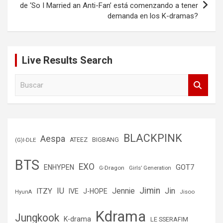
de ‘So I Married an Anti-Fan’ está comenzando a tener
demanda en los K-dramas?
Live Results Search
B
u
s
c
a
r
BLACKPINK
Aespa
(G)I-DLE
ATEEZ
BIGBANG
BTS
EXO
GOT7
ENHYPEN
G-Dragon
Girls’ Generation
Jimin
IU
Jin
ITZY
Jennie
IVE
J-HOPE
Jisoo
HyunA
Kdrama
Jungkook
K-drama
LE SSERAFIM