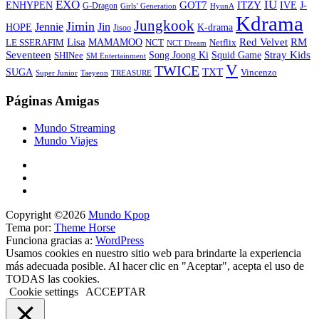
EXO
IU
ITZY
ENHYPEN
GOT7
IVE
J-
G-Dragon
Girls’ Generation
HyunA
Kdrama
Jungkook
Jimin
Jin
Jennie
HOPE
K-drama
Jisoo
Lisa
Red Velvet
RM
MAMAMOO
NCT
LE SSERAFIM
Netflix
NCT Dream
Stray Kids
Seventeen
Song Joong Ki
SHINee
Squid Game
SM Entertainment
V
TWICE
TXT
SUGA
Vincenzo
Super Junior
Taeyeon
TREASURE
Páginas Amigas
Mundo Streaming
Mundo Viajes
Copyright ©2026
Mundo Kpop
Tema por:
Theme Horse
Funciona gracias a:
WordPress
Usamos cookies en nuestro sitio web para brindarte la experiencia
más adecuada posible. Al hacer clic en "Aceptar", acepta el uso de
TODAS las cookies.
Cookie settings
ACCEPTAR