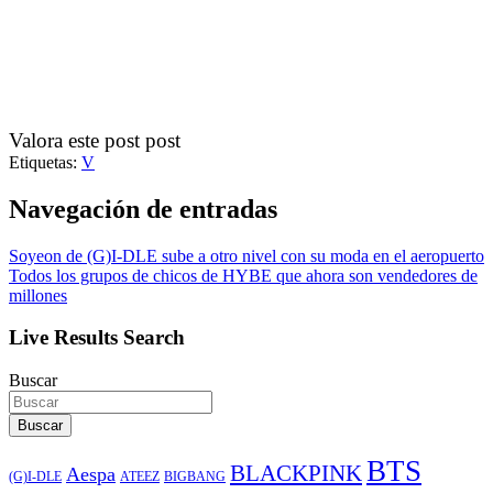
Valora este post post
Etiquetas:
V
Navegación de entradas
Soyeon de (G)I-DLE sube a otro nivel con su moda en el aeropuerto
Todos los grupos de chicos de HYBE que ahora son vendedores de
millones
Live Results Search
Buscar
Buscar
BTS
BLACKPINK
Aespa
ATEEZ
BIGBANG
(G)I-DLE