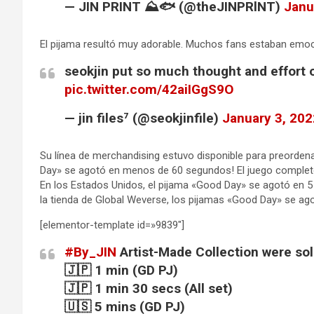
— JIN PRINT ⛰️🐟 (@theJINPRlNT)
Janu
El pijama resultó muy adorable. Muchos fans estaban emo
seokjin put so much thought and effort 
pic.twitter.com/42aiIGgS9O
— jin files⁷ (@seokjinfile)
January 3, 202
Su línea de merchandising estuvo disponible para preordena
Day» se agotó en menos de 60 segundos! El juego complet
En los Estados Unidos, el pijama «Good Day» se agotó en 5
la tienda de Global Weverse, los pijamas «Good Day» se ago
[elementor-template id=»9839″]
#By_JIN
Artist-Made Collection were sold
🇯🇵 1 min (GD PJ)
🇯🇵 1 min 30 secs (All set)
🇺🇸 5 mins (GD PJ)