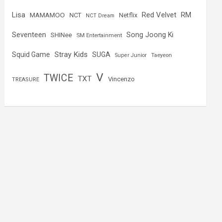
Lisa
Red Velvet
RM
MAMAMOO
NCT
Netflix
NCT Dream
Seventeen
Song Joong Ki
SHINee
SM Entertainment
Stray Kids
Squid Game
SUGA
Super Junior
Taeyeon
V
TWICE
TXT
Vincenzo
TREASURE