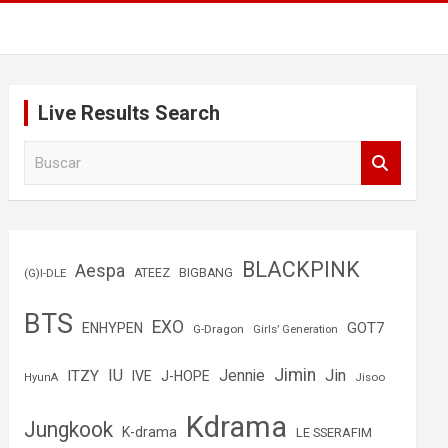
Live Results Search
B
u
s
c
a
r
BLACKPINK
Aespa
(G)I-DLE
ATEEZ
BIGBANG
BTS
EXO
GOT7
ENHYPEN
G-Dragon
Girls’ Generation
Jimin
IU
Jin
ITZY
Jennie
IVE
J-HOPE
Jisoo
HyunA
Kdrama
Jungkook
K-drama
LE SSERAFIM