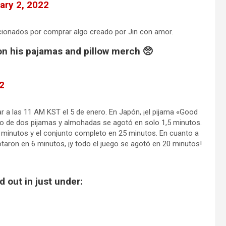
ary 2, 2022
cionados por comprar algo creado por Jin con amor.
on his pajamas and pillow merch 🥺
2
r a las 11 AM KST el 5 de enero. En Japón, ¡el pijama «Good
o de dos pijamas y almohadas se agotó en solo 1,5 minutos.
 minutos y el conjunto completo en 25 minutos. En cuanto a
taron en 6 minutos, ¡y todo el juego se agotó en 20 minutos!
 out in just under: