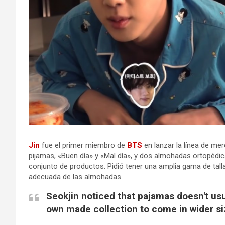
Jin
fue el primer miembro de
BTS
en lanzar la línea de me
pijamas, «Buen día» y «Mal día», y dos almohadas ortopédicas
conjunto de productos. Pidió tener una amplia gama de tallas
adecuada de las almohadas.
Seokjin noticed that pajamas doesn't us
own made collection to come in wider si