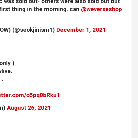
 was sold out- others were also sold out but
first thing in the morning. can
@weverseshop
LOW) (@seokjinism1)
December 1, 2021
only )
live.
 .
witter.com/o5pq0bRku1
on)
August 26, 2021