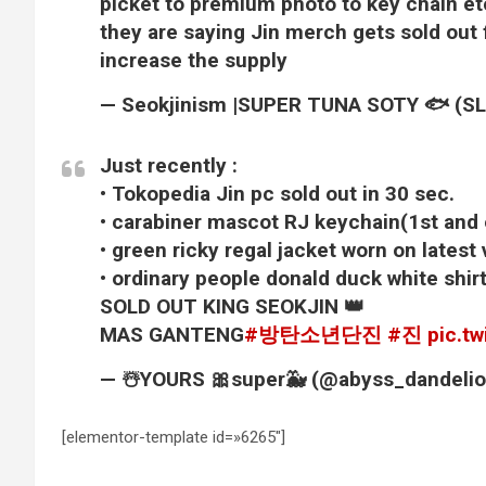
picket to premium photo to key chain etc
they are saying Jin merch gets sold out 
increase the supply
— Seokjinism |SUPER TUNA SOTY 🐟 (S
Just recently :
• Tokopedia Jin pc sold out in 30 sec.
• carabiner mascot RJ keychain(1st and 
• green ricky regal jacket worn on latest v
• ordinary people donald duck white shirt
SOLD OUT KING SEOKJIN 👑
MAS GANTENG
#방탄소년단진
#진
pic.t
— ☃️YOURS 🎀super🐳 (@abyss_dandeli
[elementor-template id=»6265″]